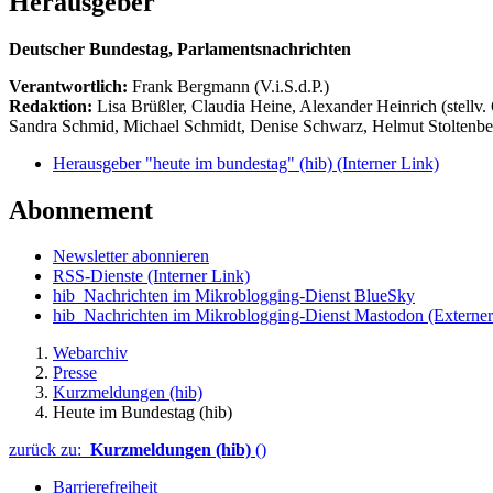
Herausgeber
Deutscher Bundestag, Parlamentsnachrichten
Verantwortlich:
Frank Bergmann (V.i.S.d.P.)
Redaktion:
Lisa Brüßler, Claudia Heine, Alexander Heinrich (stellv.
Sandra Schmid, Michael Schmidt, Denise Schwarz, Helmut Stoltenbe
Herausgeber "heute im bundestag" (hib)
(Interner Link)
Abonnement
Newsletter abonnieren
RSS-Dienste
(Interner Link)
hib_Nachrichten im Mikroblogging-Dienst BlueSky
hib_Nachrichten im Mikroblogging-Dienst Mastodon
(Externer
Webarchiv
Presse
Kurzmeldungen (hib)
Heute im Bundestag (hib)
zurück zu:
Kurzmeldungen (hib)
()
Barrierefreiheit