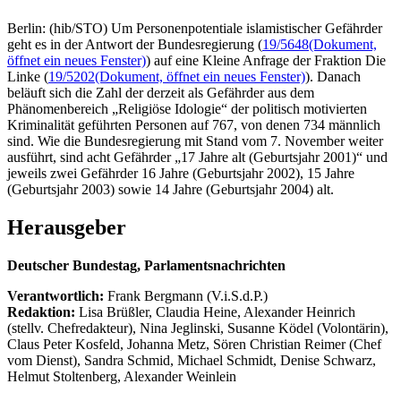
Berlin: (hib/STO) Um Personenpotentiale islamistischer Gefährder
geht es in der Antwort der Bundesregierung (
19/5648
(Dokument,
öffnet ein neues Fenster)
) auf eine Kleine Anfrage der Fraktion Die
Linke (
19/5202
(Dokument, öffnet ein neues Fenster)
). Danach
beläuft sich die Zahl der derzeit als Gefährder aus dem
Phänomenbereich „Religiöse Idologie“ der politisch motivierten
Kriminalität geführten Personen auf 767, von denen 734 männlich
sind. Wie die Bundesregierung mit Stand vom 7. November weiter
ausführt, sind acht Gefährder „17 Jahre alt (Geburtsjahr 2001)“ und
jeweils zwei Gefährder 16 Jahre (Geburtsjahr 2002), 15 Jahre
(Geburtsjahr 2003) sowie 14 Jahre (Geburtsjahr 2004) alt.
Herausgeber
Deutscher Bundestag, Parlamentsnachrichten
Verantwortlich:
Frank Bergmann (V.i.S.d.P.)
Redaktion:
Lisa Brüßler, Claudia Heine, Alexander Heinrich
(stellv. Chefredakteur), Nina Jeglinski,
Susanne Ködel (Volontärin),
Claus Peter Kosfeld, Johanna Metz, Sören Christian Reimer (Chef
vom Dienst), Sandra Schmid, Michael Schmidt, Denise Schwarz,
Helmut Stoltenberg, Alexander Weinlein