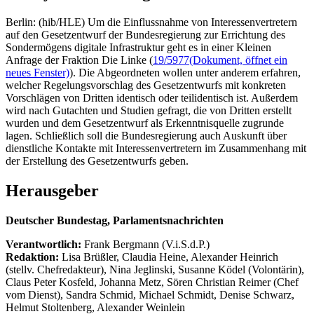
Berlin: (hib/HLE) Um die Einflussnahme von Interessenvertretern
auf den Gesetzentwurf der Bundesregierung zur Errichtung des
Sondermögens digitale Infrastruktur geht es in einer Kleinen
Anfrage der Fraktion Die Linke (
19/5977
(Dokument, öffnet ein
neues Fenster)
). Die Abgeordneten wollen unter anderem erfahren,
welcher Regelungsvorschlag des Gesetzentwurfs mit konkreten
Vorschlägen von Dritten identisch oder teilidentisch ist. Außerdem
wird nach Gutachten und Studien gefragt, die von Dritten erstellt
wurden und dem Gesetzentwurf als Erkenntnisquelle zugrunde
lagen. Schließlich soll die Bundesregierung auch Auskunft über
dienstliche Kontakte mit Interessenvertretern im Zusammenhang mit
der Erstellung des Gesetzentwurfs geben.
Herausgeber
Deutscher Bundestag, Parlamentsnachrichten
Verantwortlich:
Frank Bergmann (V.i.S.d.P.)
Redaktion:
Lisa Brüßler, Claudia Heine, Alexander Heinrich
(stellv. Chefredakteur), Nina Jeglinski,
Susanne Ködel (Volontärin),
Claus Peter Kosfeld, Johanna Metz, Sören Christian Reimer (Chef
vom Dienst), Sandra Schmid, Michael Schmidt, Denise Schwarz,
Helmut Stoltenberg, Alexander Weinlein