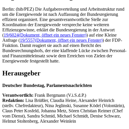
Berlin: (hib/PEZ) Die Aufgabenverteilung und Arbeitsstruktur rund
um die Energiewende ist nach Auffassung der Bundesregierung
effizient organisiert. Eine gesamtverantwortliche Stelle zur
Koordination der Energiewende verspreche keine weiteren
Effizienzgewinne, erklärt die Bundesregierung in der Antwort
(
19/6024
(Dokument, öffnet ein neues Fenster)
) auf eine Kleine
Anfrage (
19/5557
(Dokument, öffnet ein neues Fenster)
) der FDP-
Fraktion. Damit reagiert sie auch auf einen Bericht des
Bundesrechnungshofs, der eine klaffende Lücke zwischen Personal-
und Finanzmitteleinsatz sowie dem Erreichen von Zielen der
Energiewende festgestellt hatte.
Herausgeber
Deutscher Bundestag, Parlamentsnachrichten
Verantwortlich:
Frank Bergmann (V.i.S.d.P.)
Redaktion:
Lisa Brüßler, Claudia Heine, Alexander Heinrich
(stellv. Chefredakteur), Nina Jeglinski,
Susanne Ködel (Volontärin),
Claus Peter Kosfeld, Johanna Metz, Sören Christian Reimer (Chef
vom Dienst), Sandra Schmid, Michael Schmidt, Denise Schwarz,
Helmut Stoltenberg, Alexander Weinlein