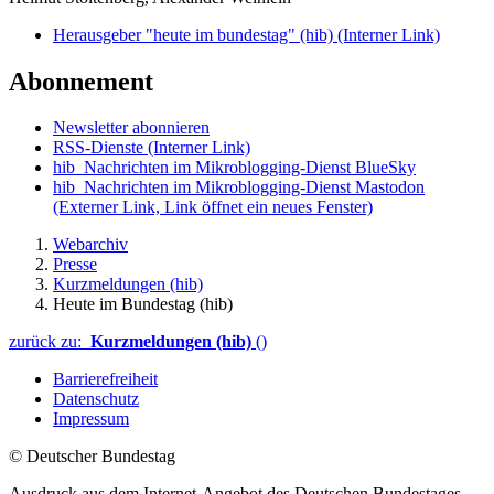
Herausgeber "heute im bundestag" (hib)
(Interner Link)
Abonnement
Newsletter abonnieren
RSS-Dienste
(Interner Link)
hib_Nachrichten im Mikroblogging-Dienst BlueSky
hib_Nachrichten im Mikroblogging-Dienst Mastodon
(Externer Link, Link öffnet ein neues Fenster)
Webarchiv
Presse
Kurzmeldungen (hib)
Heute im Bundestag (hib)
zurück zu:
Kurzmeldungen (hib)
()
Barrierefreiheit
Datenschutz
Impressum
© Deutscher Bundestag
Ausdruck aus dem Internet-Angebot des Deutschen Bundestages