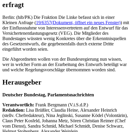
erfragt
Berlin: (hib/PK) Die Fraktion Die Linke befasst sich in einer
Kleinen Anfrage (
19/6357
(Dokument, öffnet ein neues Fenster)
) mit
der Einflussnahme von Interessenvertretern auf den Entwurf für das
Versichertenentlastungsgesetz (VEG). Die Mitglieder des
Bundestages wüssten wenig Konkretes über die Erkenntnisquellen
des Gesetzentwurfs, die gegebenenfalls durch externe Dritte
eingeführt worden seien.
Die Abgeordneten wollen von der Bundesregierung nun wissen,
wer in welcher Form an der Erarbeitung des Entwurfs beteiligt war
und welche Regelungsvorschläge übernommen worden sind.
Herausgeber
Deutscher Bundestag, Parlamentsnachrichten
Verantwortlich:
Frank Bergmann (V.i.S.d.P.)
Redaktion:
Lisa Brüßler, Claudia Heine, Alexander Heinrich
(stellv. Chefredakteur), Nina Jeglinski,
Susanne Ködel (Volontärin),
Claus Peter Kosfeld, Johanna Metz, Sören Christian Reimer (Chef
vom Dienst), Sandra Schmid, Michael Schmidt, Denise Schwarz,
Helmut Stoltenberg, Alexander Weinlein