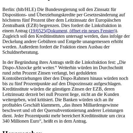
Berlin: (hib/HLE) Die Bundesregierung soll den Zinssatz für
Dispositions- und Überziehungskredite per Gesetzesänderung auf
höchstens fünf Prozent über dem Leitzinssatz der Europäischen
Zentralbank (EZB) begrenzen. Dies fordert die Linksfraktion in
einem Antrag (
19/6525
(Dokument, öffnet ein neues Fenster)
).
Zugleich soll den Kreditinstituten untersagt werden, dass infolge der
Deckelung andere Gebühren und Entgelte unangemessen erhöht
werden. Außerdem fordert die Fraktion einen Ausbau der
Schuldnerberatung.
In der Begründung ihres Antrags stellt die Linksfraktion fest: „Die
Dispo-Abzocke geht weiter.“ Weiterhin würden im Durchschnitt
rund zehn Prozent Zinsen verlangt, bei geduldeten
Kontoüberziehungen über den Dispo-Rahmen hinaus würden noch
bis zu fünf Prozentpunkte auf den Dispozinssatz aufgeschlagen.
Kreditinstitute würden die günstigen Zinsen der EZB, deren
Leitzinssatz derzeit bei null Prozent liege, nicht an die Kunden
weitergeben, wird kritisiert. Die Banken würden sich an ihr
profitables Geschäft klammern, „das ihnen Milliardengewinne
beschwert und oft der Quersubventionierung anderer Leistungen
dient. Jeder Prozentpunkt mehr bereichert Kreditinstitute um circa
340 Millionen Euro“, heißt es in dem Antrag.