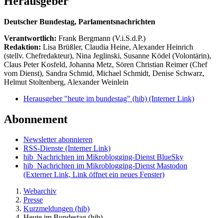
Herausgeber
Deutscher Bundestag, Parlamentsnachrichten
Verantwortlich:
Frank Bergmann (V.i.S.d.P.)
Redaktion:
Lisa Brüßler, Claudia Heine, Alexander Heinrich
(stellv. Chefredakteur), Nina Jeglinski,
Susanne Ködel (Volontärin),
Claus Peter Kosfeld, Johanna Metz, Sören Christian Reimer (Chef
vom Dienst), Sandra Schmid, Michael Schmidt, Denise Schwarz,
Helmut Stoltenberg, Alexander Weinlein
Herausgeber "heute im bundestag" (hib)
(Interner Link)
Abonnement
Newsletter abonnieren
RSS-Dienste
(Interner Link)
hib_Nachrichten im Mikroblogging-Dienst BlueSky
hib_Nachrichten im Mikroblogging-Dienst Mastodon
(Externer Link, Link öffnet ein neues Fenster)
Webarchiv
Presse
Kurzmeldungen (hib)
Heute im Bundestag (hib)