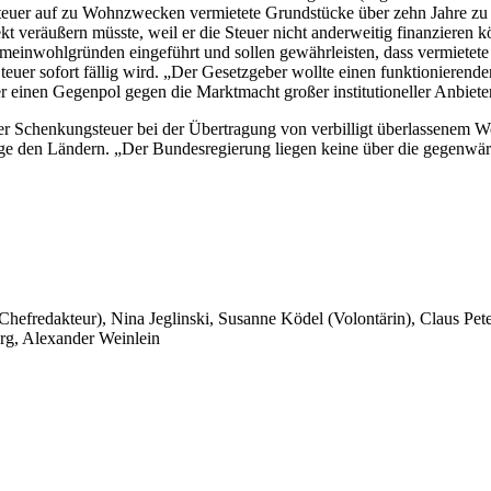
Steuer auf zu Wohnzwecken vermietete Grundstücke über zehn Jahre zu
ekt veräußern müsste, weil er die Steuer nicht anderweitig finanzier
einwohlgründen eingeführt und sollen gewährleisten, dass vermietete 
euer sofort fällig wird. „Der Gesetzgeber wollte einen funktionieren
inen Gegenpol gegen die Marktmacht großer institutioneller Anbieter s
er Schenkungsteuer bei der Übertragung von verbilligt überlassenem Wo
ge den Ländern. „Der Bundesregierung liegen keine über die gegenwär
 Chefredakteur), Nina Jeglinski,
Susanne Ködel (Volontärin),
Claus Pet
rg, Alexander Weinlein