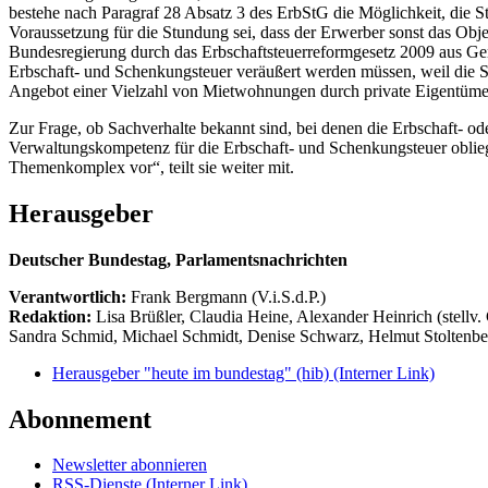
bestehe nach Paragraf 28 Absatz 3 des ErbStG die Möglichkeit, die 
Voraussetzung für die Stundung sei, dass der Erwerber sonst das Obj
Bundesregierung durch das Erbschaftsteuerreformgesetz 2009 aus Gem
Erbschaft- und Schenkungsteuer veräußert werden müssen, weil die St
Angebot einer Vielzahl von Mietwohnungen durch private Eigentümer e
Zur Frage, ob Sachverhalte bekannt sind, bei denen die Erbschaft- od
Verwaltungskompetenz für die Erbschaft- und Schenkungsteuer oblie
Themenkomplex vor“, teilt sie weiter mit.
Herausgeber
Deutscher Bundestag, Parlamentsnachrichten
Verantwortlich:
Frank Bergmann (V.i.S.d.P.)
Redaktion:
Lisa Brüßler, Claudia Heine, Alexander Heinrich (stellv.
Sandra Schmid, Michael Schmidt, Denise Schwarz, Helmut Stoltenbe
Herausgeber "heute im bundestag" (hib)
(Interner Link)
Abonnement
Newsletter abonnieren
RSS-Dienste
(Interner Link)