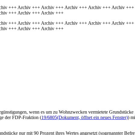
chiv +++ Archiv +++ Archiv +++ Archiv +++ Archiv +++ Archiv +++
chiv +++ Archiv +++ Archiv +++
chiv +++ Archiv +++ Archiv +++ Archiv +++ Archiv +++ Archiv +++
chiv +++ Archiv +++ Archiv +++
ergünstigungen, wenn es um zu Wohnzwecken vermietete Grundstücke geh
age der FDP-Fraktion (
19/6805
(Dokument, öffnet ein neues Fenster)
) m
dstücke nur mit 90 Prozent ihres Wertes angesetzt (sogenannter Befr