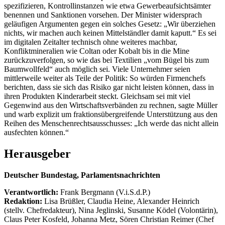
spezifizieren, Kontrollinstanzen wie etwa Gewerbeaufsichtsämter
benennen und Sanktionen vorsehen. Der Minister widersprach
geläufigen Argumenten gegen ein solches Gesetz: „Wir überziehen
nichts, wir machen auch keinen Mittelständler damit kaputt.“ Es sei
im digitalen Zeitalter technisch ohne weiteres machbar,
Konfliktmineralien wie Coltan oder Kobalt bis in die Mine
zurückzuverfolgen, so wie das bei Textilien „vom Bügel bis zum
Baumwollfeld“ auch möglich sei. Viele Unternehmer seien
mittlerweile weiter als Teile der Politik: So würden Firmenchefs
berichten, dass sie sich das Risiko gar nicht leisten können, dass in
ihren Produkten Kinderarbeit steckt. Gleichsam sei mit viel
Gegenwind aus den Wirtschaftsverbänden zu rechnen, sagte Müller
und warb explizit um fraktionsübergreifende Unterstützung aus den
Reihen des Menschenrechtsausschusses: „Ich werde das nicht allein
ausfechten können.“
Herausgeber
Deutscher Bundestag, Parlamentsnachrichten
Verantwortlich:
Frank Bergmann (V.i.S.d.P.)
Redaktion:
Lisa Brüßler, Claudia Heine, Alexander Heinrich
(stellv. Chefredakteur), Nina Jeglinski,
Susanne Ködel (Volontärin),
Claus Peter Kosfeld, Johanna Metz, Sören Christian Reimer (Chef