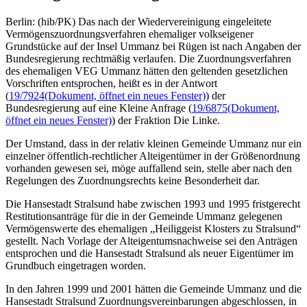
Berlin: (hib/PK) Das nach der Wiedervereinigung eingeleitete
Vermögenszuordnungsverfahren ehemaliger volkseigener
Grundstücke auf der Insel Ummanz bei Rügen ist nach Angaben der
Bundesregierung rechtmäßig verlaufen. Die Zuordnungsverfahren
des ehemaligen VEG Ummanz hätten den geltenden gesetzlichen
Vorschriften entsprochen, heißt es in der Antwort
(
19/7924
(Dokument, öffnet ein neues Fenster)
) der
Bundesregierung auf eine Kleine Anfrage (
19/6875
(Dokument,
öffnet ein neues Fenster)
) der Fraktion Die Linke.
Der Umstand, dass in der relativ kleinen Gemeinde Ummanz nur ein
einzelner öffentlich-rechtlicher Alteigentümer in der Größenordnung
vorhanden gewesen sei, möge auffallend sein, stelle aber nach den
Regelungen des Zuordnungsrechts keine Besonderheit dar.
Die Hansestadt Stralsund habe zwischen 1993 und 1995 fristgerecht
Restitutionsanträge für die in der Gemeinde Ummanz gelegenen
Vermögenswerte des ehemaligen „Heiliggeist Klosters zu Stralsund“
gestellt. Nach Vorlage der Alteigentumsnachweise sei den Anträgen
entsprochen und die Hansestadt Stralsund als neuer Eigentümer im
Grundbuch eingetragen worden.
In den Jahren 1999 und 2001 hätten die Gemeinde Ummanz und die
Hansestadt Stralsund Zuordnungsvereinbarungen abgeschlossen, in