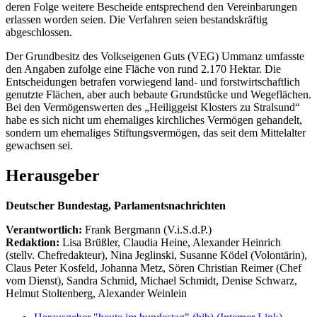
deren Folge weitere Bescheide entsprechend den Vereinbarungen
erlassen worden seien. Die Verfahren seien bestandskräftig
abgeschlossen.
Der Grundbesitz des Volkseigenen Guts (VEG) Ummanz umfasste
den Angaben zufolge eine Fläche von rund 2.170 Hektar. Die
Entscheidungen betrafen vorwiegend land- und forstwirtschaftlich
genutzte Flächen, aber auch bebaute Grundstücke und Wegeflächen.
Bei den Vermögenswerten des „Heiliggeist Klosters zu Stralsund“
habe es sich nicht um ehemaliges kirchliches Vermögen gehandelt,
sondern um ehemaliges Stiftungsvermögen, das seit dem Mittelalter
gewachsen sei.
Herausgeber
Deutscher Bundestag, Parlamentsnachrichten
Verantwortlich:
Frank Bergmann (V.i.S.d.P.)
Redaktion:
Lisa Brüßler, Claudia Heine, Alexander Heinrich
(stellv. Chefredakteur), Nina Jeglinski,
Susanne Ködel (Volontärin),
Claus Peter Kosfeld, Johanna Metz, Sören Christian Reimer (Chef
vom Dienst), Sandra Schmid, Michael Schmidt, Denise Schwarz,
Helmut Stoltenberg, Alexander Weinlein