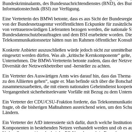
Bundeskriminalamts, des Bundesnachrichtendienstes (BND), des Bunde
Informationstechnik (BSI) zur Verfügung.
Eine Vertreterin des BMWi betonte, dass es aus Sicht der Bundesregi
von der Bundesnetzagentur veröffentlichten Eckpunkte für zusätzliche
von vertrauenswürdigen Lieferanten bezogen werden, die nationale 
Bundesdatenschutzbeauftragten und dem BSI erarbeitete worden. Die te
Telekommunikationsnetze hätten nun im Rahmen öffentlicher Konsul
Konkrete Anbieter auszuschließen würde jedoch nicht zur unmittelbare
eingesetzt werden dürfen. Was als „kritische Kernkomponente“ gelte,
Unternehmen. Die BMWi-Vertreterin betonte zudem, dass der Netzverke
Diversität der Netzwerkbetreiber und -hersteller zu achten.
Ein Vertreter des Auswärtigen Amts wies darauf hin, dass das Thema 
zu den Alliierten gehen“, sagte er. Man befinde sich über die Botsch
zusammenzuarbeiten, die mit einem nationalen Geheimdienst kooperier
Vergangenheit sicherheitsrelevante Vorfälle mit Bezug zu dem Unte
Ein Vertreter der CDU/CSU-Fraktion forderte, das Telekommunikations
fragte, ob die bisherigen Maßnahmen ausreichend seien, um den Schu
Ländern.
Ein Vertreter der AfD interessierte sich dafür, durch welche Institut
Komponenten in bestehenden Netzen verhandelt werden und ob es auch