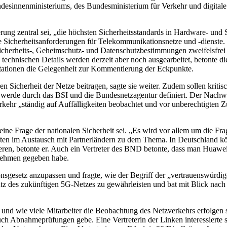
sinnenministeriums, des Bundesministerium für Verkehr und digitale I
erung zentral sei, „die höchsten Sicherheitsstandards in Hardware- un
 Sicherheitsanforderungen für Telekommunikationsnetze und -dienste. M
Sicherheits-, Geheimschutz- und Datenschutzbestimmungen zweifelsfre
chnischen Details werden derzeit aber noch ausgearbeitet, betonte die V
tationen die Gelegenheit zur Kommentierung der Eckpunkte.
n Sicherheit der Netze beitragen, sagte sie weiter. Zudem sollen krit
 werde durch das BSI und die Bundesnetzagentur definiert. Der Nachwei
hr „ständig auf Auffälligkeiten beobachtet und vor unberechtigten Zu
eine Frage der nationalen Sicherheit sei. „Es wird vor allem um die F
aften im Austausch mit Partnerländern zu dem Thema. In Deutschland kö
en, betonte er. Auch ein Vertreter des BND betonte, dass man Huawei ni
rnehmen gegeben habe.
gesetz anzupassen und fragte, wie der Begriff der „vertrauenswürdige
tz des zukünftigen 5G-Netzes zu gewährleisten und bat mit Blick nach
ion und wie viele Mitarbeiter die Beobachtung des Netzverkehrs erfolgen 
 Abnahmeprüfungen gebe. Eine Vertreterin der Linken interessierte s