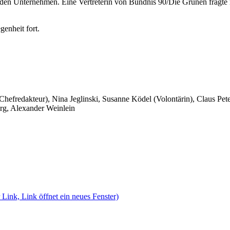
en Unternehmen. Eine Vertreterin von Bündnis 90/Die Grünen fragte n
enheit fort.
 Chefredakteur), Nina Jeglinski,
Susanne Ködel (Volontärin),
Claus Pet
rg, Alexander Weinlein
 Link, Link öffnet ein neues Fenster)