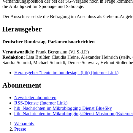
Verhandlungsposition der bei der 5G-Vergabe noch in Frage kommend
die Anfälligkeit für Spionage und Sabotage.
Der Ausschuss setzte die Befragung im Anschluss als Geheim-Angeleg
Herausgeber
Deutscher Bundestag, Parlamentsnachrichten
Verantwortlich:
Frank Bergmann (V.i.S.d.P.)
Redaktion:
Lisa Brüßler, Claudia Heine, Alexander Heinrich (stellv.
Sandra Schmid, Michael Schmidt, Denise Schwarz, Helmut Stoltenbe
Herausgeber "heute im bundestag" (hib)
(Interner Link)
Abonnement
Newsletter abonnieren
RSS-Dienste
(Interner Link)
hib_Nachrichten im Mikroblogging-Dienst BlueSky
hib_Nachrichten im Mikroblogging-Dienst Mastodon
(Externer
Webarchiv
Presse