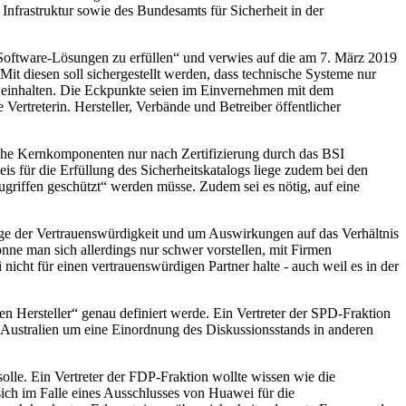
nfrastruktur sowie des Bundesamts für Sicherheit in der
d Software-Lösungen zu erfüllen“ und verwies auf die am 7. März 2019
it diesen soll sichergestellt werden, dass technische Systeme nur
i einhalten. Die Eckpunkte seien im Einvernehmen mit dem
ertreterin. Hersteller, Verbände und Betreiber öffentlicher
ische Kernkomponenten nur nach Zertifizierung durch das BSI
s für die Erfüllung des Sicherheitskatalogs liege zudem bei den
griffen geschützt“ werden müsse. Zudem sei es nötig, auf eine
rage der Vertrauenswürdigkeit und um Auswirkungen auf das Verhältnis
nne man sich allerdings nur schwer vorstellen, mit Firmen
cht für einen vertrauenswürdigen Partner halte - auch weil es in der
n Hersteller“ genau definiert werde. Ein Vertreter der SPD-Fraktion
 Australien um eine Einordnung des Diskussionsstands in anderen
solle. Ein Vertreter der FDP-Fraktion wollte wissen wie die
ich im Falle eines Ausschlusses von Huawei für die