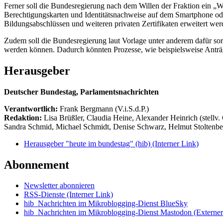
Ferner soll die Bundesregierung nach dem Willen der Fraktion ein „
Berechtigungskarten und Identitätsnachweise auf dem Smartphone ode
Bildungsabschlüssen und weiteren privaten Zertifikaten erweitert wer
Zudem soll die Bundesregierung laut Vorlage unter anderem dafür sorg
werden können. Dadurch könnten Prozesse, wie beispielsweise Anträg
Herausgeber
Deutscher Bundestag, Parlamentsnachrichten
Verantwortlich:
Frank Bergmann (V.i.S.d.P.)
Redaktion:
Lisa Brüßler, Claudia Heine, Alexander Heinrich (stellv.
Sandra Schmid, Michael Schmidt, Denise Schwarz, Helmut Stoltenbe
Herausgeber "heute im bundestag" (hib)
(Interner Link)
Abonnement
Newsletter abonnieren
RSS-Dienste
(Interner Link)
hib_Nachrichten im Mikroblogging-Dienst BlueSky
hib_Nachrichten im Mikroblogging-Dienst Mastodon
(Externer