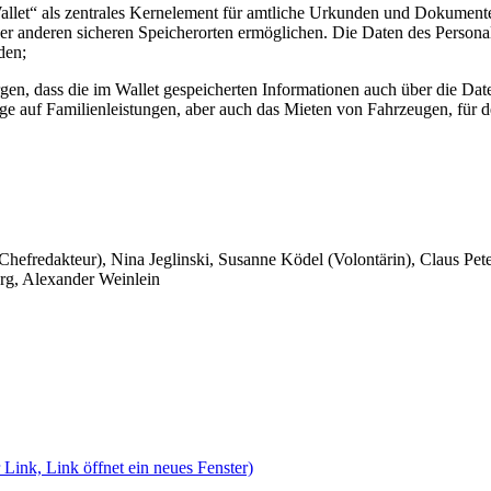
Wallet“ als zentrales Kernelement für amtliche Urkunden und Dokumen
r anderen sicheren Speicherorten ermöglichen. Die Daten des Persona
den;
en, dass die im Wallet gespeicherten Informationen auch über die Date
e auf Familienleistungen, aber auch das Mieten von Fahrzeugen, für d
 Chefredakteur), Nina Jeglinski,
Susanne Ködel (Volontärin),
Claus Pet
rg, Alexander Weinlein
 Link, Link öffnet ein neues Fenster)