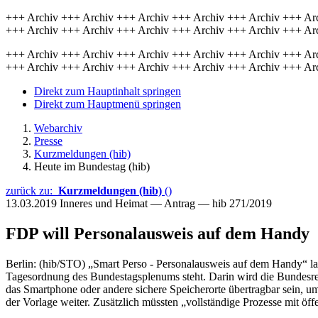
+++ Archiv +++ Archiv +++ Archiv +++ Archiv +++ Archiv +++ Ar
+++ Archiv +++ Archiv +++ Archiv +++ Archiv +++ Archiv +++ Ar
+++ Archiv +++ Archiv +++ Archiv +++ Archiv +++ Archiv +++ Ar
+++ Archiv +++ Archiv +++ Archiv +++ Archiv +++ Archiv +++ Ar
Direkt zum Hauptinhalt springen
Direkt zum Hauptmenü springen
Webarchiv
Presse
Kurzmeldungen (hib)
Heute im Bundestag (hib)
zurück zu:
Kurzmeldungen (hib)
()
13.03.2019
Inneres und Heimat — Antrag — hib 271/2019
FDP will Personalausweis auf dem Handy
Berlin: (hib/STO) „Smart Perso - Personalausweis auf dem Handy“ lau
Tagesordnung des Bundestagsplenums steht. Darin wird die Bundesreg
das Smartphone oder andere sichere Speicherorte übertragbar sein, um 
der Vorlage weiter. Zusätzlich müssten „vollständige Prozesse mit ö