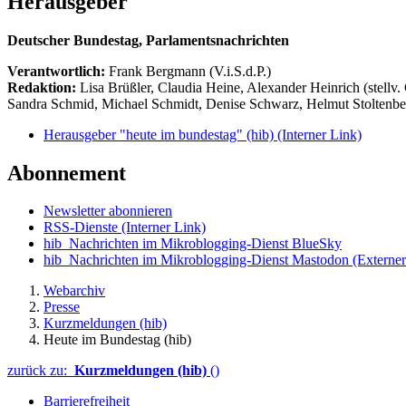
Herausgeber
Deutscher Bundestag, Parlamentsnachrichten
Verantwortlich:
Frank Bergmann (V.i.S.d.P.)
Redaktion:
Lisa Brüßler, Claudia Heine, Alexander Heinrich (stellv.
Sandra Schmid, Michael Schmidt, Denise Schwarz, Helmut Stoltenbe
Herausgeber "heute im bundestag" (hib)
(Interner Link)
Abonnement
Newsletter abonnieren
RSS-Dienste
(Interner Link)
hib_Nachrichten im Mikroblogging-Dienst BlueSky
hib_Nachrichten im Mikroblogging-Dienst Mastodon
(Externer
Webarchiv
Presse
Kurzmeldungen (hib)
Heute im Bundestag (hib)
zurück zu:
Kurzmeldungen (hib)
()
Barrierefreiheit