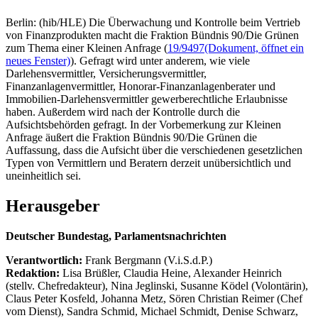
Berlin: (hib/HLE) Die Überwachung und Kontrolle beim Vertrieb
von Finanzprodukten macht die Fraktion Bündnis 90/Die Grünen
zum Thema einer Kleinen Anfrage (
19/9497
(Dokument, öffnet ein
neues Fenster)
). Gefragt wird unter anderem, wie viele
Darlehensvermittler, Versicherungsvermittler,
Finanzanlagenvermittler, Honorar-Finanzanlagenberater und
Immobilien-Darlehensvermittler gewerberechtliche Erlaubnisse
haben. Außerdem wird nach der Kontrolle durch die
Aufsichtsbehörden gefragt. In der Vorbemerkung zur Kleinen
Anfrage äußert die Fraktion Bündnis 90/Die Grünen die
Auffassung, dass die Aufsicht über die verschiedenen gesetzlichen
Typen von Vermittlern und Beratern derzeit unübersichtlich und
uneinheitlich sei.
Herausgeber
Deutscher Bundestag, Parlamentsnachrichten
Verantwortlich:
Frank Bergmann (V.i.S.d.P.)
Redaktion:
Lisa Brüßler, Claudia Heine, Alexander Heinrich
(stellv. Chefredakteur), Nina Jeglinski,
Susanne Ködel (Volontärin),
Claus Peter Kosfeld, Johanna Metz, Sören Christian Reimer (Chef
vom Dienst), Sandra Schmid, Michael Schmidt, Denise Schwarz,