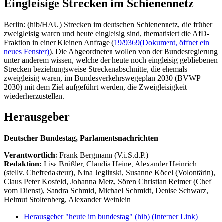
Eingleisige Strecken im Schienennetz
Berlin: (hib/HAU) Strecken im deutschen Schienennetz, die früher
zweigleisig waren und heute eingleisig sind, thematisiert die AfD-
Fraktion in einer Kleinen Anfrage (
19/9369
(Dokument, öffnet ein
neues Fenster)
). Die Abgeordneten wollen von der Bundesregierung
unter anderem wissen, welche der heute noch eingleisig gebliebenen
Strecken beziehungsweise Streckenabschnitte, die ehemals
zweigleisig waren, im Bundesverkehrswegeplan 2030 (BVWP
2030) mit dem Ziel aufgeführt werden, die Zweigleisigkeit
wiederherzustellen.
Herausgeber
Deutscher Bundestag, Parlamentsnachrichten
Verantwortlich:
Frank Bergmann (V.i.S.d.P.)
Redaktion:
Lisa Brüßler, Claudia Heine, Alexander Heinrich
(stellv. Chefredakteur), Nina Jeglinski,
Susanne Ködel (Volontärin),
Claus Peter Kosfeld, Johanna Metz, Sören Christian Reimer (Chef
vom Dienst), Sandra Schmid, Michael Schmidt, Denise Schwarz,
Helmut Stoltenberg, Alexander Weinlein
Herausgeber "heute im bundestag" (hib)
(Interner Link)