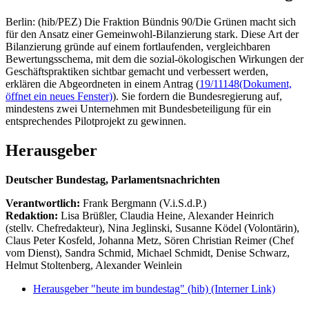
Berlin: (hib/PEZ) Die Fraktion Bündnis 90/Die Grünen macht sich
für den Ansatz einer Gemeinwohl-Bilanzierung stark. Diese Art der
Bilanzierung gründe auf einem fortlaufenden, vergleichbaren
Bewertungsschema, mit dem die sozial-ökologischen Wirkungen der
Geschäftspraktiken sichtbar gemacht und verbessert werden,
erklären die Abgeordneten in einem Antrag (
19/11148
(Dokument,
öffnet ein neues Fenster)
). Sie fordern die Bundesregierung auf,
mindestens zwei Unternehmen mit Bundesbeteiligung für ein
entsprechendes Pilotprojekt zu gewinnen.
Herausgeber
Deutscher Bundestag, Parlamentsnachrichten
Verantwortlich:
Frank Bergmann (V.i.S.d.P.)
Redaktion:
Lisa Brüßler, Claudia Heine, Alexander Heinrich
(stellv. Chefredakteur), Nina Jeglinski,
Susanne Ködel (Volontärin),
Claus Peter Kosfeld, Johanna Metz, Sören Christian Reimer (Chef
vom Dienst), Sandra Schmid, Michael Schmidt, Denise Schwarz,
Helmut Stoltenberg, Alexander Weinlein
Herausgeber "heute im bundestag" (hib)
(Interner Link)