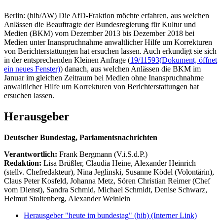
Berlin: (hib/AW) Die AfD-Fraktion möchte erfahren, aus welchen
Anlässen die Beauftragte der Bundesregierung für Kultur und
Medien (BKM) vom Dezember 2013 bis Dezember 2018 bei
Medien unter Inanspruchnahme anwaltlicher Hilfe um Korrekturen
von Berichterstattungen hat ersuchen lassen. Auch erkundigt sie sich
in der entsprechenden Kleinen Anfrage (
19/11593
(Dokument, öffnet
ein neues Fenster)
) danach, aus welchen Anlässen die BKM im
Januar im gleichen Zeitraum bei Medien ohne Inanspruchnahme
anwaltlicher Hilfe um Korrekturen von Berichterstattungen hat
ersuchen lassen.
Herausgeber
Deutscher Bundestag, Parlamentsnachrichten
Verantwortlich:
Frank Bergmann (V.i.S.d.P.)
Redaktion:
Lisa Brüßler, Claudia Heine, Alexander Heinrich
(stellv. Chefredakteur), Nina Jeglinski,
Susanne Ködel (Volontärin),
Claus Peter Kosfeld, Johanna Metz, Sören Christian Reimer (Chef
vom Dienst), Sandra Schmid, Michael Schmidt, Denise Schwarz,
Helmut Stoltenberg, Alexander Weinlein
Herausgeber "heute im bundestag" (hib)
(Interner Link)