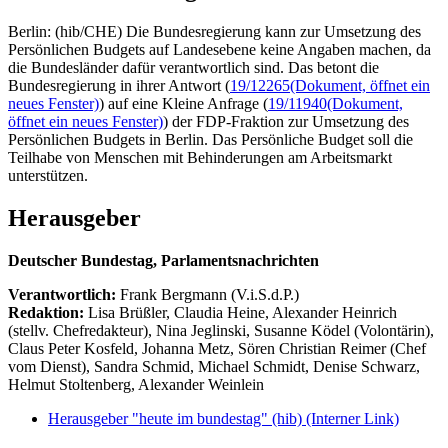
Berlin: (hib/CHE) Die Bundesregierung kann zur Umsetzung des
Persönlichen Budgets auf Landesebene keine Angaben machen, da
die Bundesländer dafür verantwortlich sind. Das betont die
Bundesregierung in ihrer Antwort (
19/12265
(Dokument, öffnet ein
neues Fenster)
) auf eine Kleine Anfrage (
19/11940
(Dokument,
öffnet ein neues Fenster)
) der FDP-Fraktion zur Umsetzung des
Persönlichen Budgets in Berlin. Das Persönliche Budget soll die
Teilhabe von Menschen mit Behinderungen am Arbeitsmarkt
unterstützen.
Herausgeber
Deutscher Bundestag, Parlamentsnachrichten
Verantwortlich:
Frank Bergmann (V.i.S.d.P.)
Redaktion:
Lisa Brüßler, Claudia Heine, Alexander Heinrich
(stellv. Chefredakteur), Nina Jeglinski,
Susanne Ködel (Volontärin),
Claus Peter Kosfeld, Johanna Metz, Sören Christian Reimer (Chef
vom Dienst), Sandra Schmid, Michael Schmidt, Denise Schwarz,
Helmut Stoltenberg, Alexander Weinlein
Herausgeber "heute im bundestag" (hib)
(Interner Link)