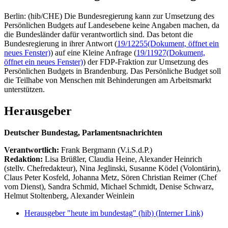
Berlin: (hib/CHE) Die Bundesregierung kann zur Umsetzung des
Persönlichen Budgets auf Landesebene keine Angaben machen, da
die Bundesländer dafür verantwortlich sind. Das betont die
Bundesregierung in ihrer Antwort (
19/12255
(Dokument, öffnet ein
neues Fenster)
) auf eine Kleine Anfrage (
19/11927
(Dokument,
öffnet ein neues Fenster)
) der FDP-Fraktion zur Umsetzung des
Persönlichen Budgets in Brandenburg. Das Persönliche Budget soll
die Teilhabe von Menschen mit Behinderungen am Arbeitsmarkt
unterstützen.
Herausgeber
Deutscher Bundestag, Parlamentsnachrichten
Verantwortlich:
Frank Bergmann (V.i.S.d.P.)
Redaktion:
Lisa Brüßler, Claudia Heine, Alexander Heinrich
(stellv. Chefredakteur), Nina Jeglinski,
Susanne Ködel (Volontärin),
Claus Peter Kosfeld, Johanna Metz, Sören Christian Reimer (Chef
vom Dienst), Sandra Schmid, Michael Schmidt, Denise Schwarz,
Helmut Stoltenberg, Alexander Weinlein
Herausgeber "heute im bundestag" (hib)
(Interner Link)