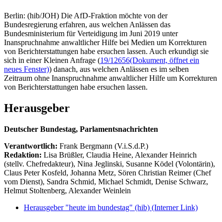
Berlin: (hib/JOH) Die AfD-Fraktion möchte von der
Bundesregierung erfahren, aus welchen Anlässen das
Bundesministerium für Verteidigung im Juni 2019 unter
Inanspruchnahme anwaltlicher Hilfe bei Medien um Korrekturen
von Berichterstattungen habe ersuchen lassen. Auch erkundigt sie
sich in einer Kleinen Anfrage (
19/12656
(Dokument, öffnet ein
neues Fenster)
) danach, aus welchen Anlässen es im selben
Zeitraum ohne Inanspruchnahme anwaltlicher Hilfe um Korrekturen
von Berichterstattungen habe ersuchen lassen.
Herausgeber
Deutscher Bundestag, Parlamentsnachrichten
Verantwortlich:
Frank Bergmann (V.i.S.d.P.)
Redaktion:
Lisa Brüßler, Claudia Heine, Alexander Heinrich
(stellv. Chefredakteur), Nina Jeglinski,
Susanne Ködel (Volontärin),
Claus Peter Kosfeld, Johanna Metz, Sören Christian Reimer (Chef
vom Dienst), Sandra Schmid, Michael Schmidt, Denise Schwarz,
Helmut Stoltenberg, Alexander Weinlein
Herausgeber "heute im bundestag" (hib)
(Interner Link)