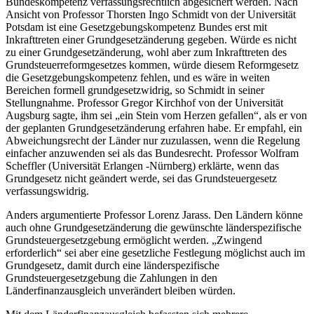
Bundeskompetenz verfassungsrechtlich abgesichert werden. Nach
Ansicht von Professor Thorsten Ingo Schmidt von der Universität
Potsdam ist eine Gesetzgebungskompetenz Bundes erst mit
Inkrafttreten einer Grundgesetzänderung gegeben. Würde es nicht
zu einer Grundgesetzänderung, wohl aber zum Inkrafttreten des
Grundsteuerreformgesetzes kommen, würde diesem Reformgesetz
die Gesetzgebungskompetenz fehlen, und es wäre in weiten
Bereichen formell grundgesetzwidrig, so Schmidt in seiner
Stellungnahme. Professor Gregor Kirchhof von der Universität
Augsburg sagte, ihm sei „ein Stein vom Herzen gefallen“, als er von
der geplanten Grundgesetzänderung erfahren habe. Er empfahl, ein
Abweichungsrecht der Länder nur zuzulassen, wenn die Regelung
einfacher anzuwenden sei als das Bundesrecht. Professor Wolfram
Scheffler (Universität Erlangen -Nürnberg) erklärte, wenn das
Grundgesetz nicht geändert werde, sei das Grundsteuergesetz
verfassungswidrig.
Anders argumentierte Professor Lorenz Jarass. Den Ländern könne
auch ohne Grundgesetzänderung die gewünschte länderspezifische
Grundsteuergesetzgebung ermöglicht werden. „Zwingend
erforderlich“ sei aber eine gesetzliche Festlegung möglichst auch im
Grundgesetz, damit durch eine länderspezifische
Grundsteuergesetzgebung die Zahlungen in den
Länderfinanzausgleich unverändert bleiben würden.