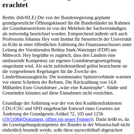
erachtet
Berlin: (hib/HLE) Die von der Bundesregierung geplante
grundgesetzliche Öffnungsklausel für die Bundesländer im Rahmen
der Grundsteuerreform ist von der Mehrheit der Sachverständigen
als notwendig bezeichnet worden. Entsprechend äußerte sich auch
Professorin Johanna Hey vom Institut für Steuerrecht der Universität
zu Köln in einer öffentlichen Anhörung des Finanzausschusses unter
Leitung der Vorsitzenden Bettina Stark-Watzinger (FDP) am
Mittwoch. Hey begrüßte es zugleich, dass den Ländern eine
umfassende Kompetenz zur eigenen Grundsteuergesetzgebung
eingeräumt wird. Als nicht zufriedenstellend gelöst bezeichnete sie
die vorgesehenen Regelungen für die Zwecke des
Länderfinanzausgleichs. Die kommunalen Spitzenverbände warnten
vor einem Scheitern der Reform. Die Rückzahlung von 14,8
Milliarden Euro Grundsteuer „wäre eine Katastrophe“. Städte und
Gemeinden könnten auf diese Einnahmen nicht verzichten.
Grundlage der Anhörung war der von den Koalitionsfraktionen
CDU/CSU und SPD eingebrachte Entwurf eines Gesetzes zur
Änderung der Grundgesetz-Artikel 72, 105 und 125b
(
19/11084
(Dokument, öffnet ein neues Fenster)
). Darin heißt es, da
die Gesetzgebungskompetenz des Bundes in der Wissenschaft nicht
einheitlich beurteilt werde, solle diese unzweifelhaft abgesichert