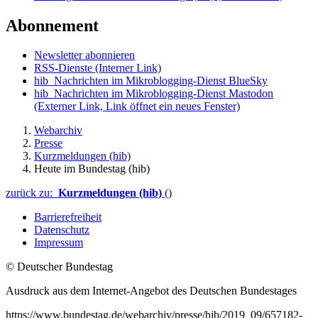
Abonnement
Newsletter abonnieren
RSS-Dienste
(Interner Link)
hib_Nachrichten im Mikroblogging-Dienst BlueSky
hib_Nachrichten im Mikroblogging-Dienst Mastodon
(Externer Link, Link öffnet ein neues Fenster)
Webarchiv
Presse
Kurzmeldungen (hib)
Heute im Bundestag (hib)
zurück zu:
Kurzmeldungen (hib)
()
Barrierefreiheit
Datenschutz
Impressum
© Deutscher Bundestag
Ausdruck aus dem Internet-Angebot des Deutschen Bundestages
https://www.bundestag.de/webarchiv/presse/hib/2019_09/657182-