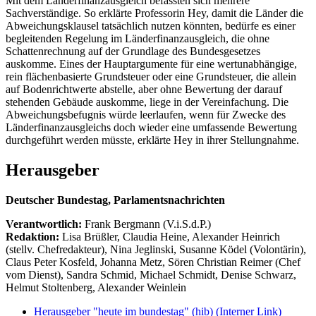
Mit dem Länderfinanzausgleich befassten sich mehrere
Sachverständige. So erklärte Professorin Hey, damit die Länder die
Abweichungsklausel tatsächlich nutzen könnten, bedürfe es einer
begleitenden Regelung im Länderfinanzausgleich, die ohne
Schattenrechnung auf der Grundlage des Bundesgesetzes
auskomme. Eines der Hauptargumente für eine wertunabhängige,
rein flächenbasierte Grundsteuer oder eine Grundsteuer, die allein
auf Bodenrichtwerte abstelle, aber ohne Bewertung der darauf
stehenden Gebäude auskomme, liege in der Vereinfachung. Die
Abweichungsbefugnis würde leerlaufen, wenn für Zwecke des
Länderfinanzausgleichs doch wieder eine umfassende Bewertung
durchgeführt werden müsste, erklärte Hey in ihrer Stellungnahme.
Herausgeber
Deutscher Bundestag, Parlamentsnachrichten
Verantwortlich:
Frank Bergmann (V.i.S.d.P.)
Redaktion:
Lisa Brüßler, Claudia Heine, Alexander Heinrich
(stellv. Chefredakteur), Nina Jeglinski,
Susanne Ködel (Volontärin),
Claus Peter Kosfeld, Johanna Metz, Sören Christian Reimer (Chef
vom Dienst), Sandra Schmid, Michael Schmidt, Denise Schwarz,
Helmut Stoltenberg, Alexander Weinlein
Herausgeber "heute im bundestag" (hib)
(Interner Link)