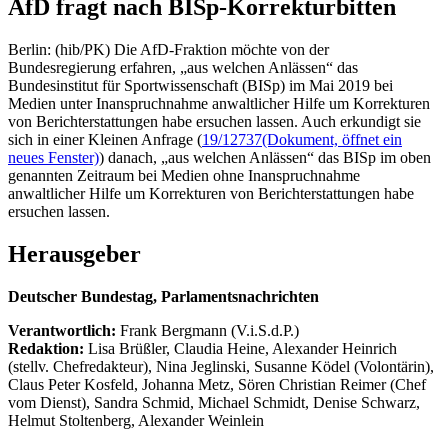
AfD fragt nach BISp-Korrekturbitten
Berlin: (hib/PK) Die AfD-Fraktion möchte von der
Bundesregierung erfahren, „aus welchen Anlässen“ das
Bundesinstitut für Sportwissenschaft (BISp) im Mai 2019 bei
Medien unter Inanspruchnahme anwaltlicher Hilfe um Korrekturen
von Berichterstattungen habe ersuchen lassen. Auch erkundigt sie
sich in einer Kleinen Anfrage (
19/12737
(Dokument, öffnet ein
neues Fenster)
) danach, „aus welchen Anlässen“ das BISp im oben
genannten Zeitraum bei Medien ohne Inanspruchnahme
anwaltlicher Hilfe um Korrekturen von Berichterstattungen habe
ersuchen lassen.
Herausgeber
Deutscher Bundestag, Parlamentsnachrichten
Verantwortlich:
Frank Bergmann (V.i.S.d.P.)
Redaktion:
Lisa Brüßler, Claudia Heine, Alexander Heinrich
(stellv. Chefredakteur), Nina Jeglinski,
Susanne Ködel (Volontärin),
Claus Peter Kosfeld, Johanna Metz, Sören Christian Reimer (Chef
vom Dienst), Sandra Schmid, Michael Schmidt, Denise Schwarz,
Helmut Stoltenberg, Alexander Weinlein