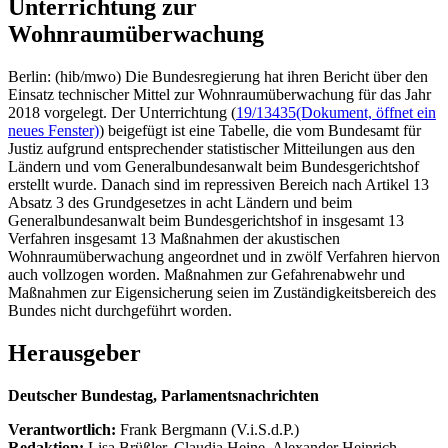
Unterrichtung zur
Wohnraumüberwachung
Berlin: (hib/mwo) Die Bundesregierung hat ihren Bericht über den
Einsatz technischer Mittel zur Wohnraumüberwachung für das Jahr
2018 vorgelegt. Der Unterrichtung (
19/13435
(Dokument, öffnet ein
neues Fenster)
) beigefügt ist eine Tabelle, die vom Bundesamt für
Justiz aufgrund entsprechender statistischer Mitteilungen aus den
Ländern und vom Generalbundesanwalt beim Bundesgerichtshof
erstellt wurde. Danach sind im repressiven Bereich nach Artikel 13
Absatz 3 des Grundgesetzes in acht Ländern und beim
Generalbundesanwalt beim Bundesgerichtshof in insgesamt 13
Verfahren insgesamt 13 Maßnahmen der akustischen
Wohnraumüberwachung angeordnet und in zwölf Verfahren hiervon
auch vollzogen worden. Maßnahmen zur Gefahrenabwehr und
Maßnahmen zur Eigensicherung seien im Zuständigkeitsbereich des
Bundes nicht durchgeführt worden.
Herausgeber
Deutscher Bundestag, Parlamentsnachrichten
Verantwortlich:
Frank Bergmann (V.i.S.d.P.)
Redaktion:
Lisa Brüßler, Claudia Heine, Alexander Heinrich