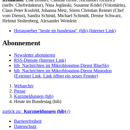
(stellv. Chefredakteur), Nina Jeglinski,
Susanne Ködel (Volontärin),
Claus Peter Kosfeld, Johanna Metz, Sören Christian Reimer (Chef
vom Dienst), Sandra Schmid, Michael Schmidt, Denise Schwarz,
Helmut Stoltenberg, Alexander Weinlein
Herausgeber "heute im bundestag" (hib)
(Interner Link)
Abonnement
Newsletter abonnieren
RSS-Dienste
(Interner Link)
hib_Nachrichten im Mikroblogging-Dienst BlueSky
hib_Nachrichten im Mikroblogging-Dienst Mastodon
(Externer Link, Link öffnet ein neues Fenster)
Webarchiv
Presse
Kurzmeldungen (hib)
Heute im Bundestag (hib)
zurück zu:
Kurzmeldungen (hib)
()
Barrierefreiheit
Datenschutz