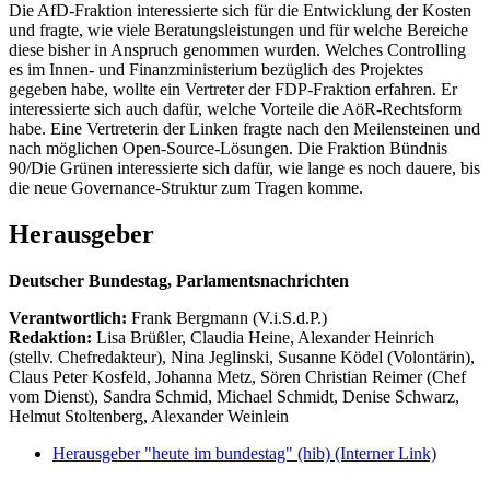
Die AfD-Fraktion interessierte sich für die Entwicklung der Kosten
und fragte, wie viele Beratungsleistungen und für welche Bereiche
diese bisher in Anspruch genommen wurden. Welches Controlling
es im Innen- und Finanzministerium bezüglich des Projektes
gegeben habe, wollte ein Vertreter der FDP-Fraktion erfahren. Er
interessierte sich auch dafür, welche Vorteile die AöR-Rechtsform
habe. Eine Vertreterin der Linken fragte nach den Meilensteinen und
nach möglichen Open-Source-Lösungen. Die Fraktion Bündnis
90/Die Grünen interessierte sich dafür, wie lange es noch dauere, bis
die neue Governance-Struktur zum Tragen komme.
Herausgeber
Deutscher Bundestag, Parlamentsnachrichten
Verantwortlich:
Frank Bergmann (V.i.S.d.P.)
Redaktion:
Lisa Brüßler, Claudia Heine, Alexander Heinrich
(stellv. Chefredakteur), Nina Jeglinski,
Susanne Ködel (Volontärin),
Claus Peter Kosfeld, Johanna Metz, Sören Christian Reimer (Chef
vom Dienst), Sandra Schmid, Michael Schmidt, Denise Schwarz,
Helmut Stoltenberg, Alexander Weinlein
Herausgeber "heute im bundestag" (hib)
(Interner Link)