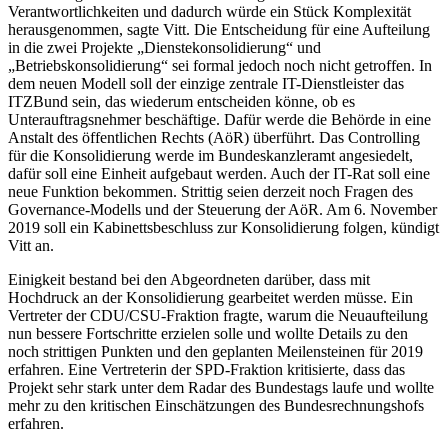
Verantwortlichkeiten und dadurch würde ein Stück Komplexität
herausgenommen, sagte Vitt. Die Entscheidung für eine Aufteilung
in die zwei Projekte „Dienstekonsolidierung“ und
„Betriebskonsolidierung“ sei formal jedoch noch nicht getroffen. In
dem neuen Modell soll der einzige zentrale IT-Dienstleister das
ITZBund sein, das wiederum entscheiden könne, ob es
Unterauftragsnehmer beschäftige. Dafür werde die Behörde in eine
Anstalt des öffentlichen Rechts (AöR) überführt. Das Controlling
für die Konsolidierung werde im Bundeskanzleramt angesiedelt,
dafür soll eine Einheit aufgebaut werden. Auch der IT-Rat soll eine
neue Funktion bekommen. Strittig seien derzeit noch Fragen des
Governance-Modells und der Steuerung der AöR. Am 6. November
2019 soll ein Kabinettsbeschluss zur Konsolidierung folgen, kündigt
Vitt an.
Einigkeit bestand bei den Abgeordneten darüber, dass mit
Hochdruck an der Konsolidierung gearbeitet werden müsse. Ein
Vertreter der CDU/CSU-Fraktion fragte, warum die Neuaufteilung
nun bessere Fortschritte erzielen solle und wollte Details zu den
noch strittigen Punkten und den geplanten Meilensteinen für 2019
erfahren. Eine Vertreterin der SPD-Fraktion kritisierte, dass das
Projekt sehr stark unter dem Radar des Bundestags laufe und wollte
mehr zu den kritischen Einschätzungen des Bundesrechnungshofs
erfahren.