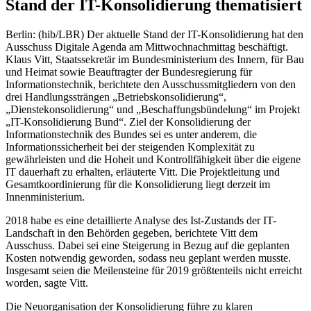
Stand der IT-Konsolidierung thematisiert
Berlin: (hib/LBR) Der aktuelle Stand der IT-Konsolidierung hat den
Ausschuss Digitale Agenda am Mittwochnachmittag beschäftigt.
Klaus Vitt, Staatssekretär im Bundesministerium des Innern, für Bau
und Heimat sowie Beauftragter der Bundesregierung für
Informationstechnik, berichtete den Ausschussmitgliedern von den
drei Handlungssträngen „Betriebskonsolidierung“,
„Dienstekonsolidierung“ und „Beschaffungsbündelung“ im Projekt
„IT-Konsolidierung Bund“. Ziel der Konsolidierung der
Informationstechnik des Bundes sei es unter anderem, die
Informationssicherheit bei der steigenden Komplexität zu
gewährleisten und die Hoheit und Kontrollfähigkeit über die eigene
IT dauerhaft zu erhalten, erläuterte Vitt. Die Projektleitung und
Gesamtkoordinierung für die Konsolidierung liegt derzeit im
Innenministerium.
2018 habe es eine detaillierte Analyse des Ist-Zustands der IT-
Landschaft in den Behörden gegeben, berichtete Vitt dem
Ausschuss. Dabei sei eine Steigerung in Bezug auf die geplanten
Kosten notwendig geworden, sodass neu geplant werden musste.
Insgesamt seien die Meilensteine für 2019 größtenteils nicht erreicht
worden, sagte Vitt.
Die Neuorganisation der Konsolidierung führe zu klaren