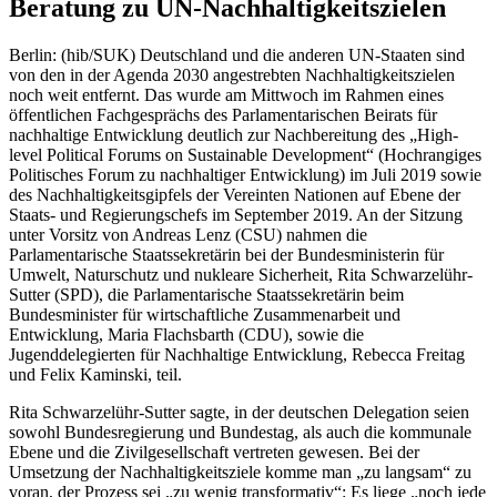
Beratung zu UN-Nachhaltigkeitszielen
Berlin: (hib/SUK) Deutschland und die anderen UN-Staaten sind
von den in der Agenda 2030 angestrebten Nachhaltigkeitszielen
noch weit entfernt. Das wurde am Mittwoch im Rahmen eines
öffentlichen Fachgesprächs des Parlamentarischen Beirats für
nachhaltige Entwicklung deutlich zur Nachbereitung des „High-
level Political Forums on Sustainable Development“ (Hochrangiges
Politisches Forum zu nachhaltiger Entwicklung) im Juli 2019 sowie
des Nachhaltigkeitsgipfels der Vereinten Nationen auf Ebene der
Staats- und Regierungschefs im September 2019. An der Sitzung
unter Vorsitz von Andreas Lenz (CSU) nahmen die
Parlamentarische Staatssekretärin bei der Bundesministerin für
Umwelt, Naturschutz und nukleare Sicherheit, Rita Schwarzelühr-
Sutter (SPD), die Parlamentarische Staatssekretärin beim
Bundesminister für wirtschaftliche Zusammenarbeit und
Entwicklung, Maria Flachsbarth (CDU), sowie die
Jugenddelegierten für Nachhaltige Entwicklung, Rebecca Freitag
und Felix Kaminski, teil.
Rita Schwarzelühr-Sutter sagte, in der deutschen Delegation seien
sowohl Bundesregierung und Bundestag, als auch die kommunale
Ebene und die Zivilgesellschaft vertreten gewesen. Bei der
Umsetzung der Nachhaltigkeitsziele komme man „zu langsam“ zu
voran, der Prozess sei „zu wenig transformativ“: Es liege „noch jede