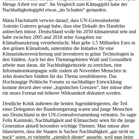
Menge Arbeit vor uns“. Im Vergleich zum Klimagipfel habe der
Nachhaltigkeitsgipfel etwas „im Schatten“ gestanden.
Maria Flachsbarth verwies darauf, dass UN-Generalsekretär
Antonio Guterres gesagt habe, dass eine Dekade des Handelns
anbrechen müsse. Deutschland wolle bis 2050 klimaneutral sein und
habe zwischen 2005 und 2018 seine Ausgaben zur
Klimafinanzierung versiebenfacht. Man gebe 1,5 Milliarden Euro in
den grünen Klimafonds, unterstütze die Initiative für eine
Klimarisikenversicherung und investieren in grüne Technologien in
den Städten. Auch bei den Themengebieten Wald und Gesundheit
arbeite man daran, die Nachhaltigkeitsziele zu erreichen, eine
Informationskampagne solle zudem ab November Menschen in
zehn deutschen Städten für das Thema sensibilisieren. Das
Hochrangige Politische Forums zu nachhaltiger Entwicklung
komme derzeit aber seine „logistischen Grenzen“, hier müsse über
ein neues Format mit höherer Wirksamkeit diskutiert werden.
Deutliche Kritik äußerten die beiden Jugenddelegierten, die Teil
einer Delegation der Bundesregierung waren und junge Menschen
aus Deutschland in der UN-Generalversammlung vertraten. So sagte
Felix Kaminski, Nachhaltigkeit und Klimaschutz seien für die junge
Generation aktuell besonders wichtige Themen. Man müsse aber
bilanzieren, dass die Staaten in Sachen Nachhaltigkeit „gar nicht on
track“ seien, es vielmehr „ziemlich düster“ aussehe, weil man beim