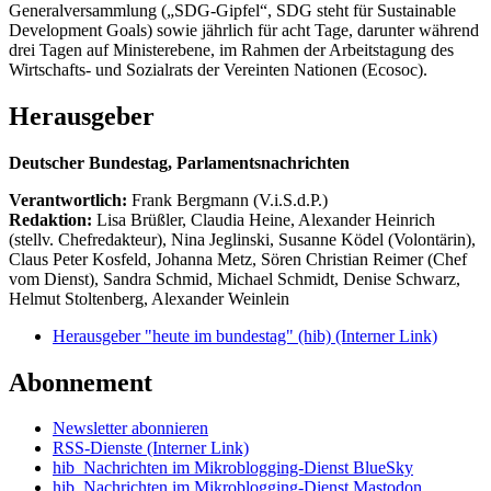
Generalversammlung („SDG-Gipfel“, SDG steht für Sustainable
Development Goals) sowie jährlich für acht Tage, darunter während
drei Tagen auf Ministerebene, im Rahmen der Arbeitstagung des
Wirtschafts- und Sozialrats der Vereinten Nationen (Ecosoc).
Herausgeber
Deutscher Bundestag, Parlamentsnachrichten
Verantwortlich:
Frank Bergmann (V.i.S.d.P.)
Redaktion:
Lisa Brüßler, Claudia Heine, Alexander Heinrich
(stellv. Chefredakteur), Nina Jeglinski,
Susanne Ködel (Volontärin),
Claus Peter Kosfeld, Johanna Metz, Sören Christian Reimer (Chef
vom Dienst), Sandra Schmid, Michael Schmidt, Denise Schwarz,
Helmut Stoltenberg, Alexander Weinlein
Herausgeber "heute im bundestag" (hib)
(Interner Link)
Abonnement
Newsletter abonnieren
RSS-Dienste
(Interner Link)
hib_Nachrichten im Mikroblogging-Dienst BlueSky
hib_Nachrichten im Mikroblogging-Dienst Mastodon