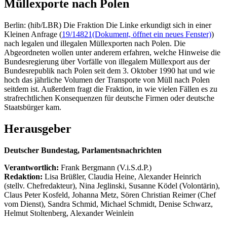
Müllexporte nach Polen
Berlin: (hib/LBR) Die Fraktion Die Linke erkundigt sich in einer
Kleinen Anfrage (
19/14821
(Dokument, öffnet ein neues Fenster)
)
nach legalen und illegalen Müllexporten nach Polen. Die
Abgeordneten wollen unter anderem erfahren, welche Hinweise die
Bundesregierung über Vorfälle von illegalem Müllexport aus der
Bundesrepublik nach Polen seit dem 3. Oktober 1990 hat und wie
hoch das jährliche Volumen der Transporte von Müll nach Polen
seitdem ist. Außerdem fragt die Fraktion, in wie vielen Fällen es zu
strafrechtlichen Konsequenzen für deutsche Firmen oder deutsche
Staatsbürger kam.
Herausgeber
Deutscher Bundestag, Parlamentsnachrichten
Verantwortlich:
Frank Bergmann (V.i.S.d.P.)
Redaktion:
Lisa Brüßler, Claudia Heine, Alexander Heinrich
(stellv. Chefredakteur), Nina Jeglinski,
Susanne Ködel (Volontärin),
Claus Peter Kosfeld, Johanna Metz, Sören Christian Reimer (Chef
vom Dienst), Sandra Schmid, Michael Schmidt, Denise Schwarz,
Helmut Stoltenberg, Alexander Weinlein