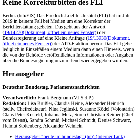
Keine Korrekturbitten des FLI
Berlin: (hib/EIS) Das Friedrich-Loeffler-Institut (FLI) hat im Juli
2019 in keinem Fall bei Medien um eine Korrektur der
Berichterstattung gebeten. Das geht aus der Antwort
(
19/14270
(Dokument, öffnet ein neues Fenster)
) der
Bundesregierung auf eine Kleine Anfrage (
19/13930
(Dokument,
öffnet ein neues Fenster)
) der AfD-Fraktion hervor. Das FLI gebe
lediglich in Einzelfällen einem Medium dann einen Hinweis, wenn
die von der Behörde veröffentlichten Informationen oder Angaben
über die Bundesregierung unzutreffend wiedergegeben würden.
Herausgeber
Deutscher Bundestag, Parlamentsnachrichten
Verantwortlich:
Frank Bergmann (V.i.S.d.P.)
Redaktion:
Lisa Brüßler, Claudia Heine, Alexander Heinrich
(stellv. Chefredakteur), Nina Jeglinski,
Susanne Ködel (Volontärin),
Claus Peter Kosfeld, Johanna Metz, Sören Christian Reimer (Chef
vom Dienst), Sandra Schmid, Michael Schmidt, Denise Schwarz,
Helmut Stoltenberg, Alexander Weinlein
Herausgeber "heute im bundestag" (hib)
(Interner Link)