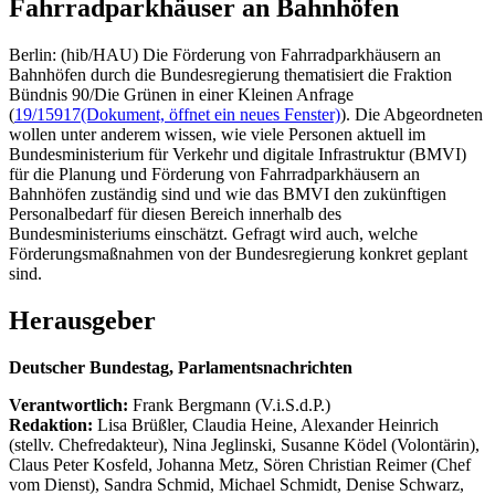
Fahrradparkhäuser an Bahnhöfen
Berlin: (hib/HAU) Die Förderung von Fahrradparkhäusern an
Bahnhöfen durch die Bundesregierung thematisiert die Fraktion
Bündnis 90/Die Grünen in einer Kleinen Anfrage
(
19/15917
(Dokument, öffnet ein neues Fenster)
). Die Abgeordneten
wollen unter anderem wissen, wie viele Personen aktuell im
Bundesministerium für Verkehr und digitale Infrastruktur (BMVI)
für die Planung und Förderung von Fahrradparkhäusern an
Bahnhöfen zuständig sind und wie das BMVI den zukünftigen
Personalbedarf für diesen Bereich innerhalb des
Bundesministeriums einschätzt. Gefragt wird auch, welche
Förderungsmaßnahmen von der Bundesregierung konkret geplant
sind.
Herausgeber
Deutscher Bundestag, Parlamentsnachrichten
Verantwortlich:
Frank Bergmann (V.i.S.d.P.)
Redaktion:
Lisa Brüßler, Claudia Heine, Alexander Heinrich
(stellv. Chefredakteur), Nina Jeglinski,
Susanne Ködel (Volontärin),
Claus Peter Kosfeld, Johanna Metz, Sören Christian Reimer (Chef
vom Dienst), Sandra Schmid, Michael Schmidt, Denise Schwarz,