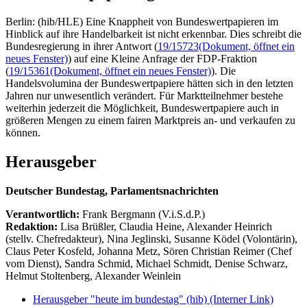
Berlin: (hib/HLE) Eine Knappheit von Bundeswertpapieren im
Hinblick auf ihre Handelbarkeit ist nicht erkennbar. Dies schreibt die
Bundesregierung in ihrer Antwort (
19/15723
(Dokument, öffnet ein
neues Fenster)
) auf eine Kleine Anfrage der FDP-Fraktion
(
19/15361
(Dokument, öffnet ein neues Fenster)
). Die
Handelsvolumina der Bundeswertpapiere hätten sich in den letzten
Jahren nur unwesentlich verändert. Für Marktteilnehmer bestehe
weiterhin jederzeit die Möglichkeit, Bundeswertpapiere auch in
größeren Mengen zu einem fairen Marktpreis an- und verkaufen zu
können.
Herausgeber
Deutscher Bundestag, Parlamentsnachrichten
Verantwortlich:
Frank Bergmann (V.i.S.d.P.)
Redaktion:
Lisa Brüßler, Claudia Heine, Alexander Heinrich
(stellv. Chefredakteur), Nina Jeglinski,
Susanne Ködel (Volontärin),
Claus Peter Kosfeld, Johanna Metz, Sören Christian Reimer (Chef
vom Dienst), Sandra Schmid, Michael Schmidt, Denise Schwarz,
Helmut Stoltenberg, Alexander Weinlein
Herausgeber "heute im bundestag" (hib)
(Interner Link)