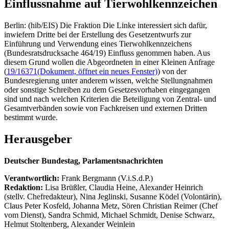
Einflussnahme auf Tierwohlkennzeichen
Berlin: (hib/EIS) Die Fraktion Die Linke interessiert sich dafür,
inwiefern Dritte bei der Erstellung des Gesetzentwurfs zur
Einführung und Verwendung eines Tierwohlkennzeichens
(Bundesratsdrucksache 464/19) Einfluss genommen haben. Aus
diesem Grund wollen die Abgeordneten in einer Kleinen Anfrage
(
19/16371
(Dokument, öffnet ein neues Fenster)
) von der
Bundesregierung unter anderem wissen, welche Stellungnahmen
oder sonstige Schreiben zu dem Gesetzesvorhaben eingegangen
sind und nach welchen Kriterien die Beteiligung von Zentral- und
Gesamtverbänden sowie von Fachkreisen und externen Dritten
bestimmt wurde.
Herausgeber
Deutscher Bundestag, Parlamentsnachrichten
Verantwortlich:
Frank Bergmann (V.i.S.d.P.)
Redaktion:
Lisa Brüßler, Claudia Heine, Alexander Heinrich
(stellv. Chefredakteur), Nina Jeglinski,
Susanne Ködel (Volontärin),
Claus Peter Kosfeld, Johanna Metz, Sören Christian Reimer (Chef
vom Dienst), Sandra Schmid, Michael Schmidt, Denise Schwarz,
Helmut Stoltenberg, Alexander Weinlein