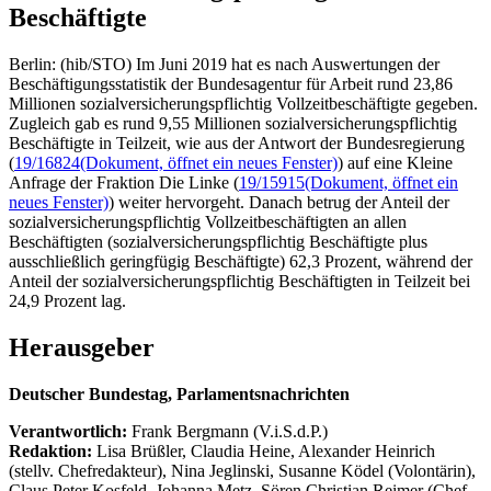
Beschäftigte
Berlin: (hib/STO) Im Juni 2019 hat es nach Auswertungen der
Beschäftigungsstatistik der Bundesagentur für Arbeit rund 23,86
Millionen sozialversicherungspflichtig Vollzeitbeschäftigte gegeben.
Zugleich gab es rund 9,55 Millionen sozialversicherungspflichtig
Beschäftigte in Teilzeit, wie aus der Antwort der Bundesregierung
(
19/16824
(Dokument, öffnet ein neues Fenster)
) auf eine Kleine
Anfrage der Fraktion Die Linke (
19/15915
(Dokument, öffnet ein
neues Fenster)
) weiter hervorgeht. Danach betrug der Anteil der
sozialversicherungspflichtig Vollzeitbeschäftigten an allen
Beschäftigten (sozialversicherungspflichtig Beschäftigte plus
ausschließlich geringfügig Beschäftigte) 62,3 Prozent, während der
Anteil der sozialversicherungspflichtig Beschäftigten in Teilzeit bei
24,9 Prozent lag.
Herausgeber
Deutscher Bundestag, Parlamentsnachrichten
Verantwortlich:
Frank Bergmann (V.i.S.d.P.)
Redaktion:
Lisa Brüßler, Claudia Heine, Alexander Heinrich
(stellv. Chefredakteur), Nina Jeglinski,
Susanne Ködel (Volontärin),
Claus Peter Kosfeld, Johanna Metz, Sören Christian Reimer (Chef