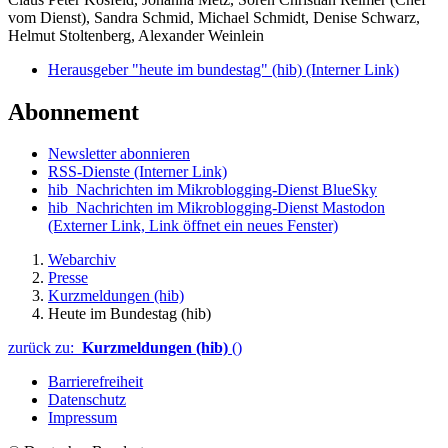
vom Dienst), Sandra Schmid, Michael Schmidt, Denise Schwarz,
Helmut Stoltenberg, Alexander Weinlein
Herausgeber "heute im bundestag" (hib)
(Interner Link)
Abonnement
Newsletter abonnieren
RSS-Dienste
(Interner Link)
hib_Nachrichten im Mikroblogging-Dienst BlueSky
hib_Nachrichten im Mikroblogging-Dienst Mastodon
(Externer Link, Link öffnet ein neues Fenster)
Webarchiv
Presse
Kurzmeldungen (hib)
Heute im Bundestag (hib)
zurück zu:
Kurzmeldungen (hib)
()
Barrierefreiheit
Datenschutz
Impressum