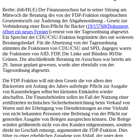
Berlin: (hib/HLE) Der Finanzausschuss hat in seiner Sitzung am
Mittwoch die Beratung des von der FDP-Fraktion eingebrachten
Gesetzentwurfs zur Änderung der Abgabenordnung - Gesetz zur
Verhinderung einer Bon-Pflicht für Bäcker (
19/15768
(Dokument,
öffnet ein neues Fenster)
) erneut von der Tagesordnung abgesetzt.
Ein Sprecher der CDU/CSU-Fraktion begründete dies mit weiterem
Beratungsbedarf. Für die Absetzung von der Tagesordnung
stimmten die Fraktionen von CDU/CSU und SPD, dagegen waren
die Fraktionen von AfD, FDP, Die Linke und Bündnis 90/Die
Grünen. Die abschließende Beratung im Ausschuss war bereits am
29. Januar geplant gewesen, wurde aber ebenfalls von der
Tagesordnung abgesetzt.
Die FDP-Fraktion will mit dem Gesetz die vor allem den
Bäckereien seit Anfang des Jahres auferlegte Pflicht zur Ausgabe
von Kassenbelegen selbst bei kleinsten Einkäufen wieder
abschaffen. Die Finanzbehörden sollen im Fall der Nutzung einer
zertifizierten technischen Sicherheitseinrichtung beim Verkauf von
Waren und der Erbringung von Dienstleistungen an eine Vielzahl
von nicht bekannten Personen eine Befreiung von der Pflicht zur
generellen Ausgabe von Belegen aussprechen können. Die Belege
würden größtenteils nicht von den Kunden mitgenommen, sondern
direkt im Geschäft entsorgt, argumentiert die FDP-Fraktion. Dies
führe zu einer erheblichen Zunahme von Abfall, der unter dem