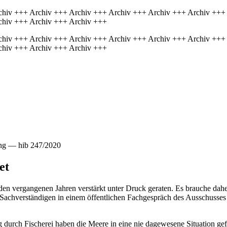
chiv +++ Archiv +++ Archiv +++ Archiv +++ Archiv +++ Archiv +++
chiv +++ Archiv +++ Archiv +++
chiv +++ Archiv +++ Archiv +++ Archiv +++ Archiv +++ Archiv +++
chiv +++ Archiv +++ Archiv +++
ung — hib 247/2020
et
n den vergangenen Jahren verstärkt unter Druck geraten. Es brauche da
en Sachverständigen in einem öffentlichen Fachgespräch des Ausschusse
g durch Fischerei haben die Meere in eine nie dagewesene Situation ge