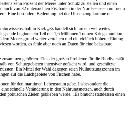
ndestens zehn Prozent der Meere unter Schutz zu stellen und einen
d auch von 32 untersuchten Fischarten in der Nordsee seien nur neun
lechtere. Eine besondere Bedeutung bei der Umsetzung komme der
turwissenschaft in Kiel: „Es handelt sich um ein weltweites
riegsende beginne ein Teil der 1,6 Millionen Tonnen Kriegsmunition
 dem Meeresgrund weiter verteilten und ein vielfach höherer Eintrag
wiesen worden, es fehle aber noch an Daten für eine belastbare
 zusammen gehörten. Eins der großen Probleme für die Biodiversität
lb von Schutzgebieten intensiver gefischt wird, und geschützte
n müssten. Ein Mittel der Wahl dagegen seien Nullnutzungszonen im
ungen auf die Laichgebiete von Fischen habe.
tionen für den maritimen Lebensraum gebe. Insbesondere die
ei eine schnelle Veränderung in den Nahrungsnetzen, auch durch
 den politischen Zielen geblieben werde. „Es braucht stattdessen einen