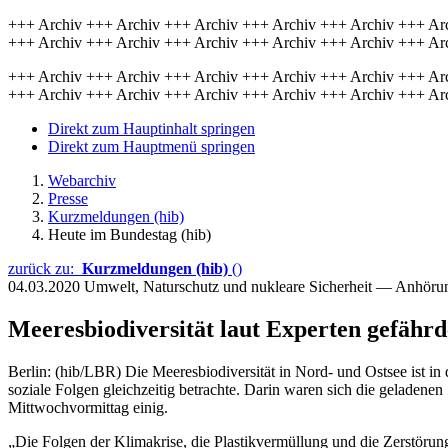
+++ Archiv +++ Archiv +++ Archiv +++ Archiv +++ Archiv +++ Ar
+++ Archiv +++ Archiv +++ Archiv +++ Archiv +++ Archiv +++ Ar
+++ Archiv +++ Archiv +++ Archiv +++ Archiv +++ Archiv +++ Ar
+++ Archiv +++ Archiv +++ Archiv +++ Archiv +++ Archiv +++ Ar
Direkt zum Hauptinhalt springen
Direkt zum Hauptmenü springen
Webarchiv
Presse
Kurzmeldungen (hib)
Heute im Bundestag (hib)
zurück zu:
Kurzmeldungen (hib)
()
04.03.2020
Umwelt, Naturschutz und nukleare Sicherheit — Anhör
Meeresbiodiversität laut Experten gefährd
Berlin: (hib/LBR) Die Meeresbiodiversität in Nord- und Ostsee ist i
soziale Folgen gleichzeitig betrachte. Darin waren sich die geladen
Mittwochvormittag einig.
„Die Folgen der Klimakrise, die Plastikvermüllung und die Zerstörun