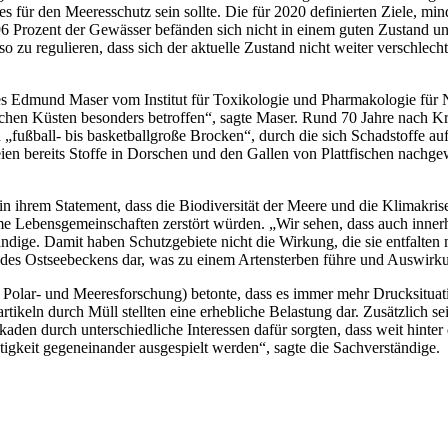
s für den Meeresschutz sein sollte. Die für 2020 definierten Ziele, mi
6 Prozent der Gewässer befänden sich nicht in einem guten Zustand un
 so zu regulieren, dass sich der aktuelle Zustand nicht weiter versch
s Edmund Maser vom Institut für Toxikologie und Pharmakologie für Na
schen Küsten besonders betroffen“, sagte Maser. Rund 70 Jahre nach K
fußball- bis basketballgroße Brocken“, durch die sich Schadstoffe auf
eien bereits Stoffe in Dorschen und den Gallen von Plattfischen nachge
 ihrem Statement, dass die Biodiversität der Meere und die Klimakrise
e Lebensgemeinschaften zerstört würden. „Wir sehen, dass auch innerha
ändige. Damit haben Schutzgebiete nicht die Wirkung, die sie entfalte
n des Ostseebeckens dar, was zu einem Artensterben führe und Auswirk
 Polar- und Meeresforschung) betonte, dass es immer mehr Drucksitua
ikeln durch Müll stellten eine erhebliche Belastung dar. Zusätzlich s
kaden durch unterschiedliche Interessen dafür sorgten, dass weit hinter
tigkeit gegeneinander ausgespielt werden“, sagte die Sachverständige.