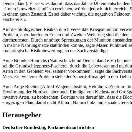
Deutschland). Er verwies darauf, dass das Jahr 2020 ein entscheidende
„Guten Umweltzustand“ zu erreichen, würden jedoch nicht erreicht. 9
in einem guten Zustand. Es sei daher wichtig, die negativen Faktoren
Fischerei zu.
Auf die ökologischen Risiken durch versenkte Kriegsmunition verwie
Problem, aber durch den Ersten und Zweiten Weltkrieg sind die deut
durchzurosten. Durch unnötige Sprengungen der Munition entständen „
in marine Nahrungsnetze stattfinden könnte, sagte Maser. Punktuell s
toxikologische Risikobewertung, so der Sachverständige.
Anne Böhnke-Henrichs (Naturschutzbund Deutschland e.V.) betonte in
sei die Grundschleppnetz-Fischerei, durch die Lebewesen und maritim
Arten in den Gebieten viel seltener vorkommen“, sagte die Sachverst
Meer. Ein weiteres Problem stelle der Sauerstoffmangel in den Tiefe
Auch Antje Boetius (Alfred-Wegener-Institut, Helmholtz-Zentrum für
Erwärmung der Nordsee, aber auch Einträge von Kleinst- und Großpart
invasive Arten, zu beobachten. Boetius wies darauf hin, dass die Bloc
ehrgeizigen Plan, damit nicht Klima-, Naturschutz und soziale Gerech
Herausgeber
Deutscher Bundestag, Parlamentsnachrichten