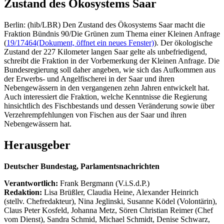
Zustand des Ökosystems Saar
Berlin: (hib/LBR) Den Zustand des Ökosystems Saar macht die
Fraktion Bündnis 90/Die Grünen zum Thema einer Kleinen Anfrage
(
19/17464
(Dokument, öffnet ein neues Fenster)
). Der ökologische
Zustand der 227 Kilometer langen Saar gelte als unbefriedigend,
schreibt die Fraktion in der Vorbemerkung der Kleinen Anfrage. Die
Bundesregierung soll daher angeben, wie sich das Aufkommen aus
der Erwerbs- und Angelfischerei in der Saar und ihren
Nebengewässern in den vergangenen zehn Jahren entwickelt hat.
Auch interessiert die Fraktion, welche Kenntnisse die Regierung
hinsichtlich des Fischbestands und dessen Veränderung sowie über
Verzehrempfehlungen von Fischen aus der Saar und ihren
Nebengewässern hat.
Herausgeber
Deutscher Bundestag, Parlamentsnachrichten
Verantwortlich:
Frank Bergmann (V.i.S.d.P.)
Redaktion:
Lisa Brüßler, Claudia Heine, Alexander Heinrich
(stellv. Chefredakteur), Nina Jeglinski,
Susanne Ködel (Volontärin),
Claus Peter Kosfeld, Johanna Metz, Sören Christian Reimer (Chef
vom Dienst), Sandra Schmid, Michael Schmidt, Denise Schwarz,