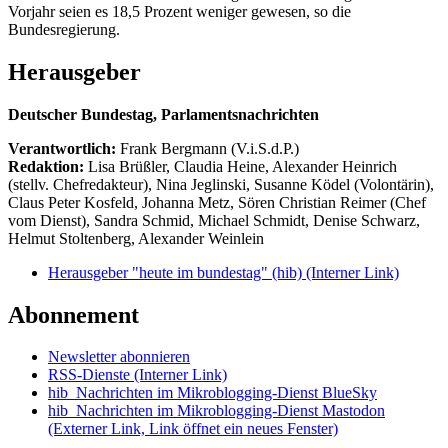
Vorjahr seien es 18,5 Prozent weniger gewesen, so die
Bundesregierung.
Herausgeber
Deutscher Bundestag, Parlamentsnachrichten
Verantwortlich:
Frank Bergmann (V.i.S.d.P.)
Redaktion:
Lisa Brüßler, Claudia Heine, Alexander Heinrich
(stellv. Chefredakteur), Nina Jeglinski,
Susanne Ködel (Volontärin),
Claus Peter Kosfeld, Johanna Metz, Sören Christian Reimer (Chef
vom Dienst), Sandra Schmid, Michael Schmidt, Denise Schwarz,
Helmut Stoltenberg, Alexander Weinlein
Herausgeber "heute im bundestag" (hib)
(Interner Link)
Abonnement
Newsletter abonnieren
RSS-Dienste
(Interner Link)
hib_Nachrichten im Mikroblogging-Dienst BlueSky
hib_Nachrichten im Mikroblogging-Dienst Mastodon
(Externer Link, Link öffnet ein neues Fenster)