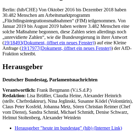
Berlin: (hib/CHE) Von Oktober 2016 bis Dezember 2018 haben
30.482 Menschen am Arbeitsmarktprogramm
„Flüchtlingsintegrationsmaßnahmen“ (FIM) teilgenommen. Von
Januar 2019 bis August 2019 haben weitere 3.482 Menschen eine
solche Maßnahme begonnen, diese Zahlen seien allerdings noch
„unrevidierte Zahlen“, wie die Bundesregierung in ihrer Antwort
(
19/18493
(Dokument, öffnet ein neues Fenster)
) auf eine Kleine
Anfrage (
19/17977
(Dokument, öffnet ein neues Fenster)
) der AfD-
Fraktion schreibt.
Herausgeber
Deutscher Bundestag, Parlamentsnachrichten
Verantwortlich:
Frank Bergmann (V.i.S.d.P.)
Redaktion:
Lisa Brüßler, Claudia Heine, Alexander Heinrich
(stellv. Chefredakteur), Nina Jeglinski,
Susanne Ködel (Volontärin),
Claus Peter Kosfeld, Johanna Metz, Sören Christian Reimer (Chef
vom Dienst), Sandra Schmid, Michael Schmidt, Denise Schwarz,
Helmut Stoltenberg, Alexander Weinlein
Herausgeber "heute im bundestag" (hib)
(Interner Link)