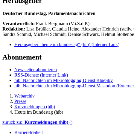
Herausgeber
Deutscher Bundestag, Parlamentsnachrichten
Verantwortlich:
Frank Bergmann (V.i.S.d.P.)
Redaktion:
Lisa Brüßler, Claudia Heine, Alexander Heinrich (stellv.
Sandra Schmid, Michael Schmidt, Denise Schwarz, Helmut Stoltenbe
Herausgeber "heute im bundestag" (hib)
(Interner Link)
Abonnement
Newsletter abonnieren
RSS-Dienste
(Interner Link)
hib_Nachrichten im Mikroblogging-Dienst BlueSky
hib_Nachrichten im Mikroblogging-Dienst Mastodon
(Externer
Webarchiv
Presse
Kurzmeldungen (hib)
Heute im Bundestag (hib)
zurück zu:
Kurzmeldungen (hib)
()
Barrierefreiheit