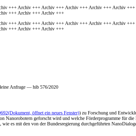
chiv +++ Archiv +++ Archiv +++ Archiv +++ Archiv +++ Archiv +++
chiv +++ Archiv +++ Archiv +++
chiv +++ Archiv +++ Archiv +++ Archiv +++ Archiv +++ Archiv +++
chiv +++ Archiv +++ Archiv +++
leine Anfrage — hib 576/2020
9692
(Dokument, öffnet ein neues Fenster)
) zu Forschung und Entwickl
 von Nanorobotern geforscht wird und welche Förderprogramme für di
n, wie es mit den von der Bundesregierung durchgeführten NanoDialog