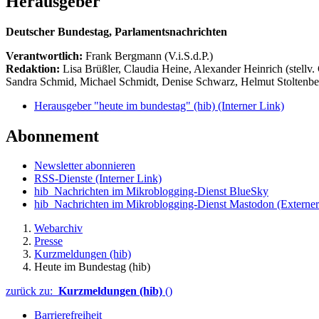
Herausgeber
Deutscher Bundestag, Parlamentsnachrichten
Verantwortlich:
Frank Bergmann (V.i.S.d.P.)
Redaktion:
Lisa Brüßler, Claudia Heine, Alexander Heinrich (stellv.
Sandra Schmid, Michael Schmidt, Denise Schwarz, Helmut Stoltenbe
Herausgeber "heute im bundestag" (hib)
(Interner Link)
Abonnement
Newsletter abonnieren
RSS-Dienste
(Interner Link)
hib_Nachrichten im Mikroblogging-Dienst BlueSky
hib_Nachrichten im Mikroblogging-Dienst Mastodon
(Externer
Webarchiv
Presse
Kurzmeldungen (hib)
Heute im Bundestag (hib)
zurück zu:
Kurzmeldungen (hib)
()
Barrierefreiheit