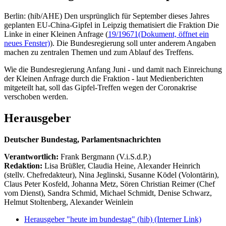
Berlin: (hib/AHE) Den ursprünglich für September dieses Jahres
geplanten EU-China-Gipfel in Leipzig thematisiert die Fraktion Die
Linke in einer Kleinen Anfrage (
19/19671
(Dokument, öffnet ein
neues Fenster)
). Die Bundesregierung soll unter anderem Angaben
machen zu zentralen Themen und zum Ablauf des Treffens.
Wie die Bundesregierung Anfang Juni - und damit nach Einreichung
der Kleinen Anfrage durch die Fraktion - laut Medienberichten
mitgeteilt hat, soll das Gipfel-Treffen wegen der Coronakrise
verschoben werden.
Herausgeber
Deutscher Bundestag, Parlamentsnachrichten
Verantwortlich:
Frank Bergmann (V.i.S.d.P.)
Redaktion:
Lisa Brüßler, Claudia Heine, Alexander Heinrich
(stellv. Chefredakteur), Nina Jeglinski,
Susanne Ködel (Volontärin),
Claus Peter Kosfeld, Johanna Metz, Sören Christian Reimer (Chef
vom Dienst), Sandra Schmid, Michael Schmidt, Denise Schwarz,
Helmut Stoltenberg, Alexander Weinlein
Herausgeber "heute im bundestag" (hib)
(Interner Link)