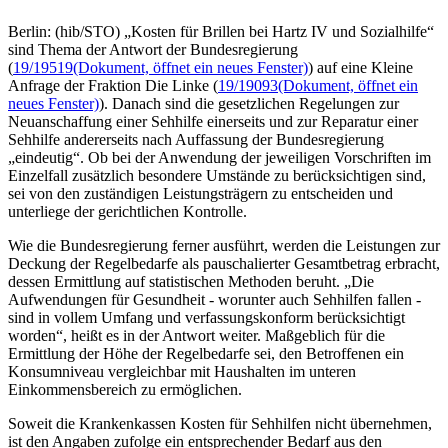
Berlin: (hib/STO) „Kosten für Brillen bei Hartz IV und Sozialhilfe“
sind Thema der Antwort der Bundesregierung
(
19/19519
(Dokument, öffnet ein neues Fenster)
) auf eine Kleine
Anfrage der Fraktion Die Linke (
19/19093
(Dokument, öffnet ein
neues Fenster)
). Danach sind die gesetzlichen Regelungen zur
Neuanschaffung einer Sehhilfe einerseits und zur Reparatur einer
Sehhilfe andererseits nach Auffassung der Bundesregierung
„eindeutig“. Ob bei der Anwendung der jeweiligen Vorschriften im
Einzelfall zusätzlich besondere Umstände zu berücksichtigen sind,
sei von den zuständigen Leistungsträgern zu entscheiden und
unterliege der gerichtlichen Kontrolle.
Wie die Bundesregierung ferner ausführt, werden die Leistungen zur
Deckung der Regelbedarfe als pauschalierter Gesamtbetrag erbracht,
dessen Ermittlung auf statistischen Methoden beruht. „Die
Aufwendungen für Gesundheit - worunter auch Sehhilfen fallen -
sind in vollem Umfang und verfassungskonform berücksichtigt
worden“, heißt es in der Antwort weiter. Maßgeblich für die
Ermittlung der Höhe der Regelbedarfe sei, den Betroffenen ein
Konsumniveau vergleichbar mit Haushalten im unteren
Einkommensbereich zu ermöglichen.
Soweit die Krankenkassen Kosten für Sehhilfen nicht übernehmen,
ist den Angaben zufolge ein entsprechender Bedarf aus den