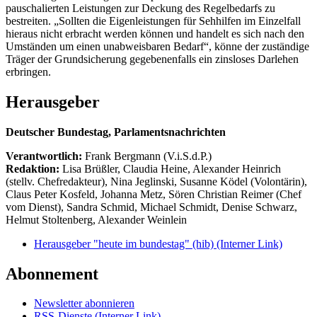
pauschalierten Leistungen zur Deckung des Regelbedarfs zu
bestreiten. „Sollten die Eigenleistungen für Sehhilfen im Einzelfall
hieraus nicht erbracht werden können und handelt es sich nach den
Umständen um einen unabweisbaren Bedarf“, könne der zuständige
Träger der Grundsicherung gegebenenfalls ein zinsloses Darlehen
erbringen.
Herausgeber
Deutscher Bundestag, Parlamentsnachrichten
Verantwortlich:
Frank Bergmann (V.i.S.d.P.)
Redaktion:
Lisa Brüßler, Claudia Heine, Alexander Heinrich
(stellv. Chefredakteur), Nina Jeglinski,
Susanne Ködel (Volontärin),
Claus Peter Kosfeld, Johanna Metz, Sören Christian Reimer (Chef
vom Dienst), Sandra Schmid, Michael Schmidt, Denise Schwarz,
Helmut Stoltenberg, Alexander Weinlein
Herausgeber "heute im bundestag" (hib)
(Interner Link)
Abonnement
Newsletter abonnieren
RSS-Dienste
(Interner Link)