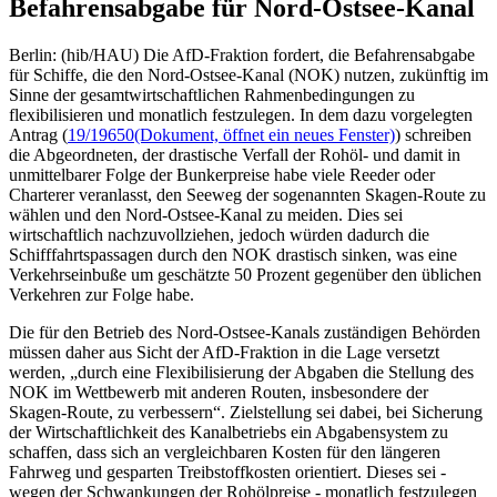
Befahrensabgabe für Nord-Ostsee-Kanal
Berlin: (hib/HAU) Die AfD-Fraktion fordert, die Befahrensabgabe
für Schiffe, die den Nord-Ostsee-Kanal (NOK) nutzen, zukünftig im
Sinne der gesamtwirtschaftlichen Rahmenbedingungen zu
flexibilisieren und monatlich festzulegen. In dem dazu vorgelegten
Antrag (
19/19650
(Dokument, öffnet ein neues Fenster)
) schreiben
die Abgeordneten, der drastische Verfall der Rohöl- und damit in
unmittelbarer Folge der Bunkerpreise habe viele Reeder oder
Charterer veranlasst, den Seeweg der sogenannten Skagen-Route zu
wählen und den Nord-Ostsee-Kanal zu meiden. Dies sei
wirtschaftlich nachzuvollziehen, jedoch würden dadurch die
Schifffahrtspassagen durch den NOK drastisch sinken, was eine
Verkehrseinbuße um geschätzte 50 Prozent gegenüber den üblichen
Verkehren zur Folge habe.
Die für den Betrieb des Nord-Ostsee-Kanals zuständigen Behörden
müssen daher aus Sicht der AfD-Fraktion in die Lage versetzt
werden, „durch eine Flexibilisierung der Abgaben die Stellung des
NOK im Wettbewerb mit anderen Routen, insbesondere der
Skagen-Route, zu verbessern“. Zielstellung sei dabei, bei Sicherung
der Wirtschaftlichkeit des Kanalbetriebs ein Abgabensystem zu
schaffen, dass sich an vergleichbaren Kosten für den längeren
Fahrweg und gesparten Treibstoffkosten orientiert. Dieses sei -
wegen der Schwankungen der Rohölpreise - monatlich festzulegen