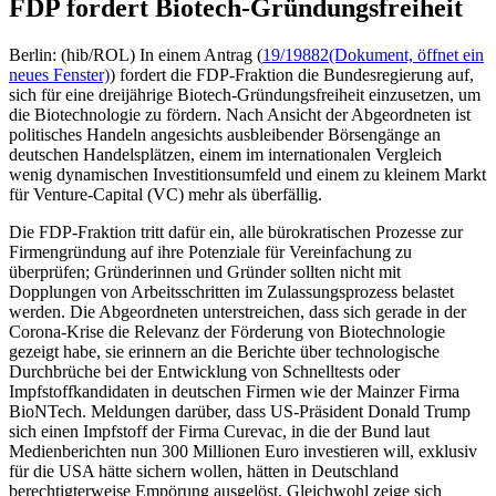
FDP fordert Biotech-Gründungsfreiheit
Berlin: (hib/ROL) In einem Antrag (
19/19882
(Dokument, öffnet ein
neues Fenster)
) fordert die FDP-Fraktion die Bundesregierung auf,
sich für eine dreijährige Biotech-Gründungsfreiheit einzusetzen, um
die Biotechnologie zu fördern. Nach Ansicht der Abgeordneten ist
politisches Handeln angesichts ausbleibender Börsengänge an
deutschen Handelsplätzen, einem im internationalen Vergleich
wenig dynamischen Investitionsumfeld und einem zu kleinem Markt
für Venture-Capital (VC) mehr als überfällig.
Die FDP-Fraktion tritt dafür ein, alle bürokratischen Prozesse zur
Firmengründung auf ihre Potenziale für Vereinfachung zu
überprüfen; Gründerinnen und Gründer sollten nicht mit
Dopplungen von Arbeitsschritten im Zulassungsprozess belastet
werden. Die Abgeordneten unterstreichen, dass sich gerade in der
Corona-Krise die Relevanz der Förderung von Biotechnologie
gezeigt habe, sie erinnern an die Berichte über technologische
Durchbrüche bei der Entwicklung von Schnelltests oder
Impfstoffkandidaten in deutschen Firmen wie der Mainzer Firma
BioNTech. Meldungen darüber, dass US-Präsident Donald Trump
sich einen Impfstoff der Firma Curevac, in die der Bund laut
Medienberichten nun 300 Millionen Euro investieren will, exklusiv
für die USA hätte sichern wollen, hätten in Deutschland
berechtigterweise Empörung ausgelöst. Gleichwohl zeige sich