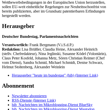
Wettbewerbsbedingungen in der Europäischen Union herzustellen,
sollen EU-weit einheitliche Regelungen zur Neuheitsschonfrist von
bereits publizierten, aber im Grundsatz patentierbaren Erfindungen
hergestellt werden.
Herausgeber
Deutscher Bundestag, Parlamentsnachrichten
Verantwortlich:
Frank Bergmann (V.i.S.d.P.)
Redaktion:
Lisa Brüßler, Claudia Heine, Alexander Heinrich
(stellv. Chefredakteur), Nina Jeglinski,
Susanne Ködel (Volontärin),
Claus Peter Kosfeld, Johanna Metz, Sören Christian Reimer (Chef
vom Dienst), Sandra Schmid, Michael Schmidt, Denise Schwarz,
Helmut Stoltenberg, Alexander Weinlein
Herausgeber "heute im bundestag" (hib)
(Interner Link)
Abonnement
Newsletter abonnieren
RSS-Dienste
(Interner Link)
hib_Nachrichten im Mikroblogging-Dienst BlueSky
hib_Nachrichten im Mikroblogging-Dienst Mastodon