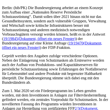
Berlin: (hib/PK) Die Bundesregierung arbeitet an einem Konzept
zum Aufbau einer „Nationalen Reserve Persönliche
Schutzausrüstung“. Damit sollen über 2021 hinaus nicht nur das
Gesundheitssystem, sondern auch vulnerable Gruppen, Verwaltung
und Wirtschaft sowie kritische Infrastrukturen besser mit
Schutzausrüstung und anderen medizinisch notwendigen
Verbrauchsgütern versorgt werden können, heißt es in der Antwort
(
19/19845
(Dokument, öffnet ein neues Fenster)
) der
Bundesregierung auf eine Kleine Anfrage (
19/19470
(Dokument,
öffnet ein neues Fenster)
) der FDP-Fraktion.
Geprüft werden den Angaben zufolge verschiedene Optionen.
Neben der Einlagerung von Schutzmasken als Erstreserve werden
auch der Aufbau von Produktions- und Kapazitätsreserven für
persönliche Schutzausrüstung sowie Erfahrungen der Notfallreserve
für Lebensmittel und andere Produkte mit begrenzter Haltbarkeit
überprüft. Die Bundesregierung stimme sich dabei eng mit den
Bundesländern ab.
Zum 1. Mai 2020 sei ein Förderprogramm ins Leben gerufen
worden, mit dem Investitionen in Anlagen zur Filtervliesherstellung
gefördert werden, ein zentrales Vorprodukt für Schutzmasken. In der
novellierten Fassung des Programms würden Investitionen in
Anlagen zur Herstellung von zertifizierten FFP
2/3
(Dokument,