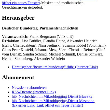
öffnet ein neues Fenster)
-Masken und medizinischen
Gesichtsmasken gefördert.
Herausgeber
Deutscher Bundestag, Parlamentsnachrichten
Verantwortlich:
Frank Bergmann (V.i.S.d.P.)
Redaktion:
Lisa Brüßler, Claudia Heine, Alexander Heinrich
(stellv. Chefredakteur), Nina Jeglinski,
Susanne Ködel (Volontärin),
Claus Peter Kosfeld, Johanna Metz, Sören Christian Reimer (Chef
vom Dienst), Sandra Schmid, Michael Schmidt, Denise Schwarz,
Helmut Stoltenberg, Alexander Weinlein
Herausgeber "heute im bundestag" (hib)
(Interner Link)
Abonnement
Newsletter abonnieren
RSS-Dienste
(Interner Link)
hib_Nachrichten im Mikroblogging-Dienst BlueSky
hib_Nachrichten im Mikroblogging-Dienst Mastodon
(Externer Link, Link öffnet ein neues Fenster)