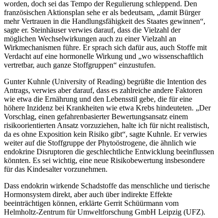
worden, doch sei das Tempo der Regulierung schleppend. Den
französischen Aktionsplan sehe er als bedeutsam, „damit Bürger
mehr Vertrauen in die Handlungsfähigkeit des Staates gewinnen“,
sagte er. Steinhäuser verwies darauf, dass die Vielzahl der
möglichen Wechselwirkungen auch zu einer Vielzahl an
Wirkmechanismen führe. Er sprach sich dafür aus, auch Stoffe mit
Verdacht auf eine hormonelle Wirkung und „wo wissenschaftlich
vertretbar, auch ganze Stoffgruppen“ einzustufen.
Gunter Kuhnle (University of Reading) begrüßte die Intention des
Antrags, verwies aber darauf, dass es zahlreiche andere Faktoren
wie etwa die Ernährung und den Lebensstil gebe, die für eine
höhere Inzidenz bei Krankheiten wie etwa Krebs hindeuteten. „Der
Vorschlag, einen gefahrenbasierter Bewertungsansatz einem
risikoorientierten Ansatz vorzuziehen, halte ich für nicht realistisch,
da es ohne Exposition kein Risiko gibt“, sagte Kuhnle. Er verwies
weiter auf die Stoffgruppe der Phytoöstrogene, die ähnlich wie
endokrine Disruptoren die geschlechtliche Entwicklung beeinflussen
könnten. Es sei wichtig, eine neue Risikobewertung insbesondere
für das Kindesalter vorzunehmen.
Dass endokrin wirkende Schadstoffe das menschliche und tierische
Hormonsystem direkt, aber auch über indirekte Effekte
beeinträchtigen können, erklärte Gerrit Schüürmann vom
Helmholtz-Zentrum für Umweltforschung GmbH Leipzig (UFZ).