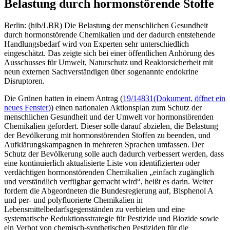
Belastung durch hormonstörende Stoffe
Berlin: (hib/LBR) Die Belastung der menschlichen Gesundheit
durch hormonstörende Chemikalien und der dadurch entstehende
Handlungsbedarf wird von Experten sehr unterschiedlich
eingeschätzt. Das zeigte sich bei einer öffentlichen Anhörung des
Ausschusses für Umwelt, Naturschutz und Reaktorsicherheit mit
neun externen Sachverständigen über sogenannte endokrine
Disruptoren.
Die Grünen hatten in einem Antrag (
19/14831
(Dokument, öffnet ein
neues Fenster)
) einen nationalen Aktionsplan zum Schutz der
menschlichen Gesundheit und der Umwelt vor hormonstörenden
Chemikalien gefordert. Dieser solle darauf abzielen, die Belastung
der Bevölkerung mit hormonstörenden Stoffen zu beenden, und
Aufklärungskampagnen in mehreren Sprachen umfassen. Der
Schutz der Bevölkerung solle auch dadurch verbessert werden, dass
eine kontinuierlich aktualisierte Liste von identifizierten oder
verdächtigen hormonstörenden Chemikalien „einfach zugänglich
und verständlich verfügbar gemacht wird“, heißt es darin. Weiter
fordern die Abgeordneten die Bundesregierung auf, Bisphenol A
und per- und polyfluorierte Chemikalien in
Lebensmittelbedarfsgegenständen zu verbieten und eine
systematische Reduktionsstrategie für Pestizide und Biozide sowie
ein Verbot von chemisch-synthetischen Pestiziden für die