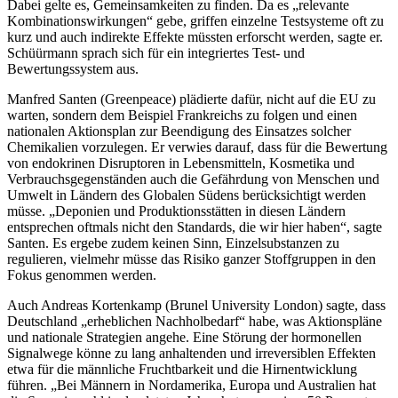
Dabei gelte es, Gemeinsamkeiten zu finden. Da es „relevante
Kombinationswirkungen“ gebe, griffen einzelne Testsysteme oft zu
kurz und auch indirekte Effekte müssten erforscht werden, sagte er.
Schüürmann sprach sich für ein integriertes Test- und
Bewertungssystem aus.
Manfred Santen (Greenpeace) plädierte dafür, nicht auf die EU zu
warten, sondern dem Beispiel Frankreichs zu folgen und einen
nationalen Aktionsplan zur Beendigung des Einsatzes solcher
Chemikalien vorzulegen. Er verwies darauf, dass für die Bewertung
von endokrinen Disruptoren in Lebensmitteln, Kosmetika und
Verbrauchsgegenständen auch die Gefährdung von Menschen und
Umwelt in Ländern des Globalen Südens berücksichtigt werden
müsse. „Deponien und Produktionsstätten in diesen Ländern
entsprechen oftmals nicht den Standards, die wir hier haben“, sagte
Santen. Es ergebe zudem keinen Sinn, Einzelsubstanzen zu
regulieren, vielmehr müsse das Risiko ganzer Stoffgruppen in den
Fokus genommen werden.
Auch Andreas Kortenkamp (Brunel University London) sagte, dass
Deutschland „erheblichen Nachholbedarf“ habe, was Aktionspläne
und nationale Strategien angehe. Eine Störung der hormonellen
Signalwege könne zu lang anhaltenden und irreversiblen Effekten
etwa für die männliche Fruchtbarkeit und die Hirnentwicklung
führen. „Bei Männern in Nordamerika, Europa und Australien hat