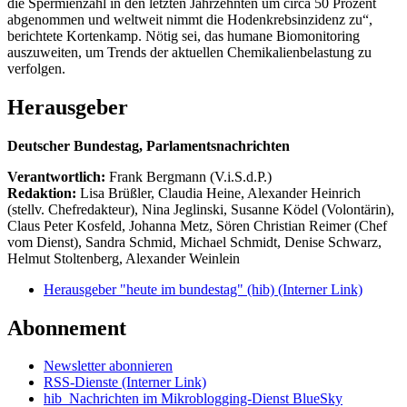
die Spermienzahl in den letzten Jahrzehnten um circa 50 Prozent
abgenommen und weltweit nimmt die Hodenkrebsinzidenz zu“,
berichtete Kortenkamp. Nötig sei, das humane Biomonitoring
auszuweiten, um Trends der aktuellen Chemikalienbelastung zu
verfolgen.
Herausgeber
Deutscher Bundestag, Parlamentsnachrichten
Verantwortlich:
Frank Bergmann (V.i.S.d.P.)
Redaktion:
Lisa Brüßler, Claudia Heine, Alexander Heinrich
(stellv. Chefredakteur), Nina Jeglinski,
Susanne Ködel (Volontärin),
Claus Peter Kosfeld, Johanna Metz, Sören Christian Reimer (Chef
vom Dienst), Sandra Schmid, Michael Schmidt, Denise Schwarz,
Helmut Stoltenberg, Alexander Weinlein
Herausgeber "heute im bundestag" (hib)
(Interner Link)
Abonnement
Newsletter abonnieren
RSS-Dienste
(Interner Link)
hib_Nachrichten im Mikroblogging-Dienst BlueSky