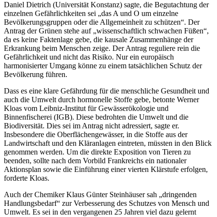
Daniel Dietrich (Universität Konstanz) sagte, die Begutachtung der
einzelnen Gefährlichkeiten sei „das A und O um einzelne
Bevölkerungsgruppen oder die Allgemeinheit zu schützen“. Der
Antrag der Grünen stehe auf „wissenschaftlich schwachen Füßen“,
da es keine Faktenlage gebe, die kausale Zusammenhänge der
Erkrankung beim Menschen zeige. Der Antrag reguliere rein die
Gefährlichkeit und nicht das Risiko. Nur ein europäisch
harmonisierter Umgang könne zu einem tatsächlichen Schutz der
Bevölkerung führen.
Dass es eine klare Gefährdung für die menschliche Gesundheit und
auch die Umwelt durch hormonelle Stoffe gebe, betonte Werner
Kloas vom Leibniz-Institut für Gewässerökologie und
Binnenfischerei (IGB). Diese bedrohten die Umwelt und die
Biodiversität. Dies sei im Antrag nicht adressiert, sagte er.
Insbesondere die Oberflächengewässer, in die Stoffe aus der
Landwirtschaft und den Kläranlagen eintreten, müssten in den Blick
genommen werden. Um die direkte Exposition von Tieren zu
beenden, sollte nach dem Vorbild Frankreichs ein nationaler
Aktionsplan sowie die Einführung einer vierten Klärstufe erfolgen,
forderte Kloas.
Auch der Chemiker Klaus Günter Steinhäuser sah „dringenden
Handlungsbedarf“ zur Verbesserung des Schutzes von Mensch und
Umwelt. Es sei in den vergangenen 25 Jahren viel dazu gelernt