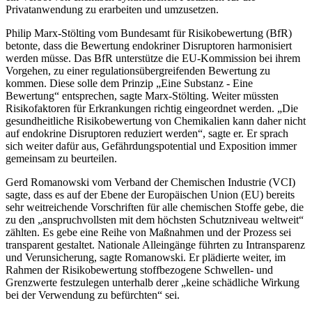
Privatanwendung zu erarbeiten und umzusetzen.
Philip Marx-Stölting vom Bundesamt für Risikobewertung (BfR)
betonte, dass die Bewertung endokriner Disruptoren harmonisiert
werden müsse. Das BfR unterstütze die EU-Kommission bei ihrem
Vorgehen, zu einer regulationsübergreifenden Bewertung zu
kommen. Diese solle dem Prinzip „Eine Substanz - Eine
Bewertung“ entsprechen, sagte Marx-Stölting. Weiter müssten
Risikofaktoren für Erkrankungen richtig eingeordnet werden. „Die
gesundheitliche Risikobewertung von Chemikalien kann daher nicht
auf endokrine Disruptoren reduziert werden“, sagte er. Er sprach
sich weiter dafür aus, Gefährdungspotential und Exposition immer
gemeinsam zu beurteilen.
Gerd Romanowski vom Verband der Chemischen Industrie (VCI)
sagte, dass es auf der Ebene der Europäischen Union (EU) bereits
sehr weitreichende Vorschriften für alle chemischen Stoffe gebe, die
zu den „anspruchvollsten mit dem höchsten Schutzniveau weltweit“
zählten. Es gebe eine Reihe von Maßnahmen und der Prozess sei
transparent gestaltet. Nationale Alleingänge führten zu Intransparenz
und Verunsicherung, sagte Romanowski. Er plädierte weiter, im
Rahmen der Risikobewertung stoffbezogene Schwellen- und
Grenzwerte festzulegen unterhalb derer „keine schädliche Wirkung
bei der Verwendung zu befürchten“ sei.