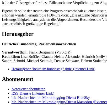
habe der Gesetzgeber für diese Fälle auch eine Verpflichtung zur Ab
Eigentlich sollte der steuerliche Progressionsvorbehalt zu einer leist
erhöhen würden, erläutert die FDP-Fraktion. „Die aktuelle Situation i
Leistungsfähigkeit“, analysieren die Abgeordneten. Besonders die Vi
„steuerpolitisch großzügige Regelung“.
Herausgeber
Deutscher Bundestag, Parlamentsnachrichten
Verantwortlich:
Frank Bergmann (V.i.S.d.P.)
Redaktion:
Lisa Brüßler, Claudia Heine, Alexander Heinrich (stellv.
Sandra Schmid, Michael Schmidt, Denise Schwarz, Helmut Stoltenbe
Herausgeber "heute im bundestag" (hib)
(Interner Link)
Abonnement
Newsletter abonnieren
RSS-Dienste
(Interner Link)
hib_Nachrichten im Mikroblogging-Dienst BlueSky
hib_Nachrichten im Mikroblogging-Dienst Mastodon
(Externer