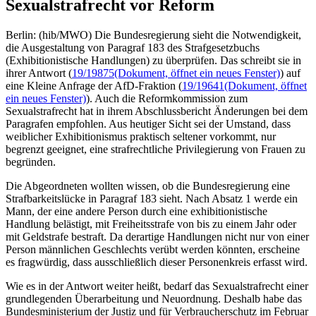
Sexualstrafrecht vor Reform
Berlin: (hib/MWO) Die Bundesregierung sieht die Notwendigkeit,
die Ausgestaltung von Paragraf 183 des Strafgesetzbuchs
(Exhibitionistische Handlungen) zu überprüfen. Das schreibt sie in
ihrer Antwort (
19/19875
(Dokument, öffnet ein neues Fenster)
) auf
eine Kleine Anfrage der AfD-Fraktion (
19/19641
(Dokument, öffnet
ein neues Fenster)
). Auch die Reformkommission zum
Sexualstrafrecht hat in ihrem Abschlussbericht Änderungen bei dem
Paragrafen empfohlen. Aus heutiger Sicht sei der Umstand, dass
weiblicher Exhibitionismus praktisch seltener vorkommt, nur
begrenzt geeignet, eine strafrechtliche Privilegierung von Frauen zu
begründen.
Die Abgeordneten wollten wissen, ob die Bundesregierung eine
Strafbarkeitslücke in Paragraf 183 sieht. Nach Absatz 1 werde ein
Mann, der eine andere Person durch eine exhibitionistische
Handlung belästigt, mit Freiheitsstrafe von bis zu einem Jahr oder
mit Geldstrafe bestraft. Da derartige Handlungen nicht nur von einer
Person männlichen Geschlechts verübt werden könnten, erscheine
es fragwürdig, dass ausschließlich dieser Personenkreis erfasst wird.
Wie es in der Antwort weiter heißt, bedarf das Sexualstrafrecht einer
grundlegenden Überarbeitung und Neuordnung. Deshalb habe das
Bundesministerium der Justiz und für Verbraucherschutz im Februar