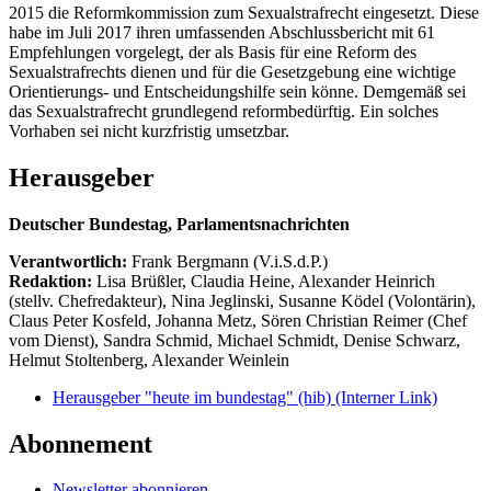
2015 die Reformkommission zum Sexualstrafrecht eingesetzt. Diese
habe im Juli 2017 ihren umfassenden Abschlussbericht mit 61
Empfehlungen vorgelegt, der als Basis für eine Reform des
Sexualstrafrechts dienen und für die Gesetzgebung eine wichtige
Orientierungs- und Entscheidungshilfe sein könne. Demgemäß sei
das Sexualstrafrecht grundlegend reformbedürftig. Ein solches
Vorhaben sei nicht kurzfristig umsetzbar.
Herausgeber
Deutscher Bundestag, Parlamentsnachrichten
Verantwortlich:
Frank Bergmann (V.i.S.d.P.)
Redaktion:
Lisa Brüßler, Claudia Heine, Alexander Heinrich
(stellv. Chefredakteur), Nina Jeglinski,
Susanne Ködel (Volontärin),
Claus Peter Kosfeld, Johanna Metz, Sören Christian Reimer (Chef
vom Dienst), Sandra Schmid, Michael Schmidt, Denise Schwarz,
Helmut Stoltenberg, Alexander Weinlein
Herausgeber "heute im bundestag" (hib)
(Interner Link)
Abonnement
Newsletter abonnieren