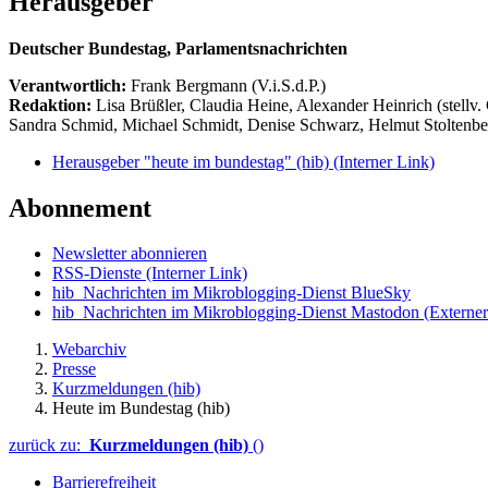
Herausgeber
Deutscher Bundestag, Parlamentsnachrichten
Verantwortlich:
Frank Bergmann (V.i.S.d.P.)
Redaktion:
Lisa Brüßler, Claudia Heine, Alexander Heinrich (stellv.
Sandra Schmid, Michael Schmidt, Denise Schwarz, Helmut Stoltenbe
Herausgeber "heute im bundestag" (hib)
(Interner Link)
Abonnement
Newsletter abonnieren
RSS-Dienste
(Interner Link)
hib_Nachrichten im Mikroblogging-Dienst BlueSky
hib_Nachrichten im Mikroblogging-Dienst Mastodon
(Externer
Webarchiv
Presse
Kurzmeldungen (hib)
Heute im Bundestag (hib)
zurück zu:
Kurzmeldungen (hib)
()
Barrierefreiheit