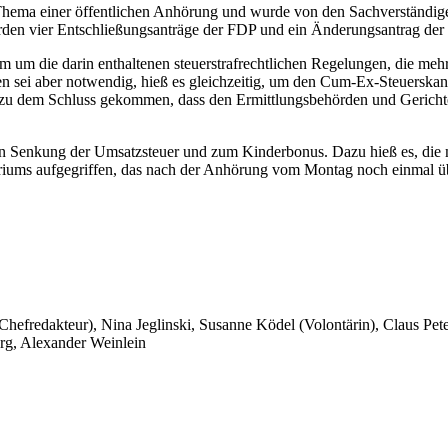
ma einer öffentlichen Anhörung und wurde von den Sachverständigen
en vier Entschließungsanträge der FDP und ein Änderungsantrag der
em um die darin enthaltenen steuerstrafrechtlichen Regelungen, die meh
en sei aber notwendig, hieß es gleichzeitig, um den Cum-Ex-Steuerskand
 zu dem Schluss gekommen, dass den Ermittlungsbehörden und Gericht
en Senkung der Umsatzsteuer und zum Kinderbonus. Dazu hieß es, die
eriums aufgegriffen, das nach der Anhörung vom Montag noch einmal üb
 Chefredakteur), Nina Jeglinski,
Susanne Ködel (Volontärin),
Claus Pet
rg, Alexander Weinlein