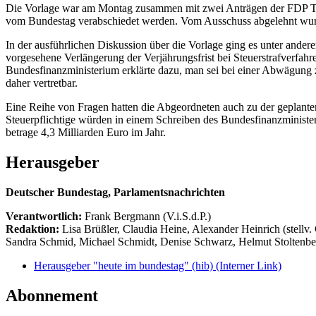
Die Vorlage war am Montag zusammen mit zwei Anträgen der FDP The
vom Bundestag verabschiedet werden. Vom Ausschuss abgelehnt wurd
In der ausführlichen Diskussion über die Vorlage ging es unter ander
vorgesehene Verlängerung der Verjährungsfrist bei Steuerstrafverfahr
Bundesfinanzministerium erklärte dazu, man sei bei einer Abwägung
daher vertretbar.
Eine Reihe von Fragen hatten die Abgeordneten auch zu der geplant
Steuerpflichtige würden in einem Schreiben des Bundesfinanzminist
betrage 4,3 Milliarden Euro im Jahr.
Herausgeber
Deutscher Bundestag, Parlamentsnachrichten
Verantwortlich:
Frank Bergmann (V.i.S.d.P.)
Redaktion:
Lisa Brüßler, Claudia Heine, Alexander Heinrich (stellv.
Sandra Schmid, Michael Schmidt, Denise Schwarz, Helmut Stoltenbe
Herausgeber "heute im bundestag" (hib)
(Interner Link)
Abonnement