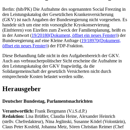
Berlin: (hib/PK) Die Aufnahme des sogenannten Social Freezing in
den Leistungskatalog der Gesetzlichen Krankenversicherung
(GKV) ist nach Angaben der Bundesregierung nicht vorgesehen. Es
handele sich um eine rein vorsorgliche Kryokonservierung
(Einfrieren) von Eizellen zum Zweck der Familienplanung, heißt es
in der Antwort (
19/20180
(Dokument, öffnet ein neues Fenster)
) der
Bundesregierung auf eine Kleine Anfrage (
19/18970
(Dokument,
öffnet ein neues Fenster)
) der FDP-Fraktion.
Diese Behandlung falle nicht in den Aufgabenbereich der GKV.
Auch aus verbraucherpolitischer Sicht erscheine die Aufnahme in
den Leistungskatalog der GKV fragwürdig, da die
Solidargemeinschaft der gesetzlich Versicherten nicht durch
entsprechende Kosten belastet werden sollte.
Herausgeber
Deutscher Bundestag, Parlamentsnachrichten
Verantwortlich:
Frank Bergmann (V.i.S.d.P.)
Redaktion:
Lisa Brüßler, Claudia Heine, Alexander Heinrich
(stellv. Chefredakteur), Nina Jeglinski,
Susanne Ködel (Volontärin),
Claus Peter Kosfeld, Johanna Metz, Sören Christian Reimer (Chef