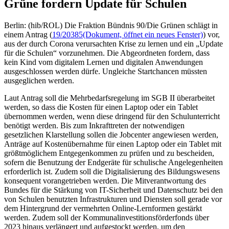
Grüne fordern Update für Schulen
Berlin: (hib/ROL) Die Fraktion Bündnis 90/Die Grünen schlägt in
einem Antrag (
19/20385
(Dokument, öffnet ein neues Fenster)
) vor,
aus der durch Corona verursachten Krise zu lernen und ein „Update
für die Schulen“ vorzunehmen. Die Abgeordneten fordern, dass
kein Kind vom digitalem Lernen und digitalen Anwendungen
ausgeschlossen werden dürfe. Ungleiche Startchancen müssten
ausgeglichen werden.
Laut Antrag soll die Mehrbedarfsregelung im SGB II überarbeitet
werden, so dass die Kosten für einen Laptop oder ein Tablet
übernommen werden, wenn diese dringend für den Schulunterricht
benötigt werden. Bis zum Inkrafttreten der notwendigen
gesetzlichen Klarstellung sollen die Jobcenter angewiesen werden,
Anträge auf Kostenübernahme für einen Laptop oder ein Tablet mit
größtmöglichem Entgegenkommen zu prüfen und zu bescheiden,
sofern die Benutzung der Endgeräte für schulische Angelegenheiten
erforderlich ist. Zudem soll die Digitalisierung des Bildungswesens
konsequent vorangetrieben werden. Die Mitverantwortung des
Bundes für die Stärkung von IT-Sicherheit und Datenschutz bei den
von Schulen benutzten Infrastrukturen und Diensten soll gerade vor
dem Hintergrund der vermehrten Online-Lernformen gestärkt
werden. Zudem soll der Kommunalinvestitionsförderfonds über
2023 hinaus verlängert und aufgestockt werden, um den