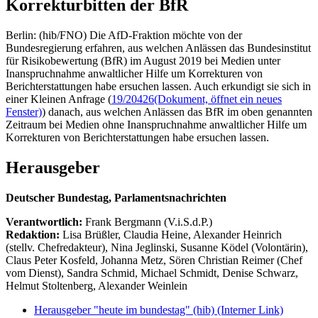
Korrekturbitten der BfR
Berlin: (hib/FNO) Die AfD-Fraktion möchte von der
Bundesregierung erfahren, aus welchen Anlässen das Bundesinstitut
für Risikobewertung (BfR) im August 2019 bei Medien unter
Inanspruchnahme anwaltlicher Hilfe um Korrekturen von
Berichterstattungen habe ersuchen lassen. Auch erkundigt sie sich in
einer Kleinen Anfrage (
19/20426
(Dokument, öffnet ein neues
Fenster)
) danach, aus welchen Anlässen das BfR im oben genannten
Zeitraum bei Medien ohne Inanspruchnahme anwaltlicher Hilfe um
Korrekturen von Berichterstattungen habe ersuchen lassen.
Herausgeber
Deutscher Bundestag, Parlamentsnachrichten
Verantwortlich:
Frank Bergmann (V.i.S.d.P.)
Redaktion:
Lisa Brüßler, Claudia Heine, Alexander Heinrich
(stellv. Chefredakteur), Nina Jeglinski,
Susanne Ködel (Volontärin),
Claus Peter Kosfeld, Johanna Metz, Sören Christian Reimer (Chef
vom Dienst), Sandra Schmid, Michael Schmidt, Denise Schwarz,
Helmut Stoltenberg, Alexander Weinlein
Herausgeber "heute im bundestag" (hib)
(Interner Link)